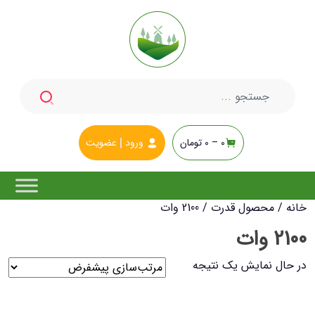
جستجو
برای:
0 –
0
تومان
ورود
عضویت
خانه
/ محصول قدرت / 2100 وات
2100 وات
در حال نمایش یک نتیجه