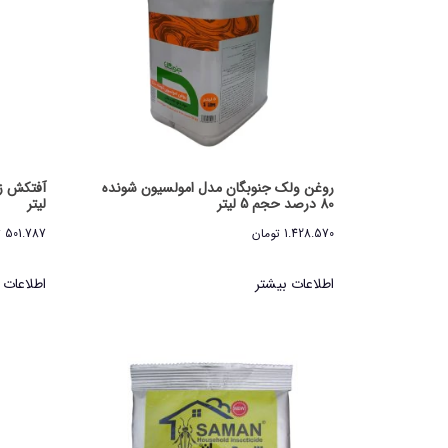
روغن ولک جنوبگان مدل امولسیون شونده
80 درصد حجم 5 لیتر
لیتر
1.428.570
تومان
501.787
ت
اطلاعات بیشتر
اطلاعات 