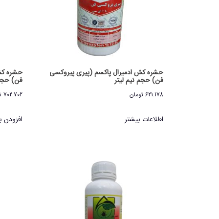
حشره کش ادمیرال پاکسم (پیری پیروکسی
حشره کش
فن) حجم نیم لیتر
فن) حجم 
621.178
تومان
702.702
ت
اطلاعات بیشتر
افزودن ب