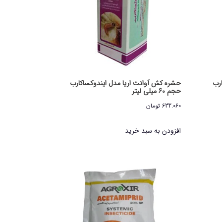
رب
حشره کش آوانت اریا مدل ایندوکساکارب
حجم 60 میلی لیتر
632.060
تومان
افزودن به سبد خرید