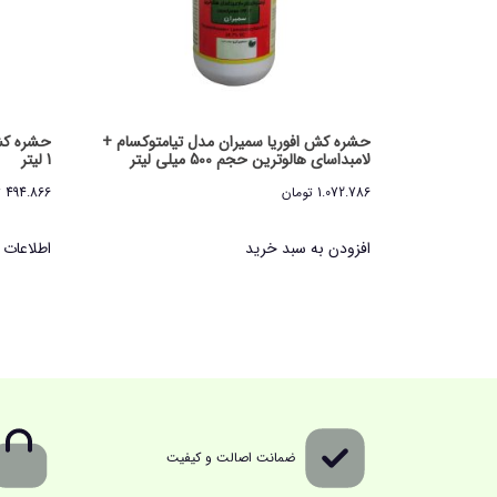
حشره کش افوریا سمیران مدل تیامتوکسام +
لامبداسای هالوترین حجم 500 میلی لیتر
1 لیتر
1.072.786
تومان
494.866
ت
افزودن به سبد خرید
اطلاعات 
ضمانت اصالت و کیفیت