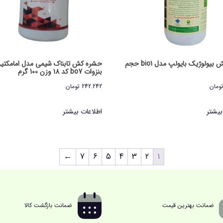
حشره کش بیولوژیک بایولپ مدل bio1 حجم
حشره کش تابناک شیمی مدل امامکتی
بنزوات bo7 کد 18 وزن 100 گرم
ومان
242.242
تومان
بیشتر
اطلاعات بیشتر
←
7
6
5
4
3
2
1
ضمانت بهترین قیمت
ضمانت بازگشت کالا