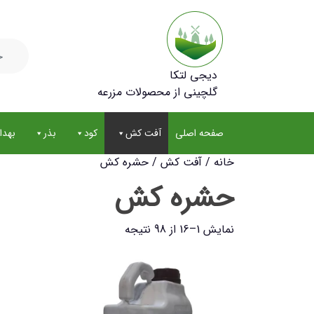
جستجو
برای:
دیجی لتکا
گلچینی از محصولات مزرعه
صفحه اصلی
آفت کش
کود
بذر
بهد
خانه
/
آفت کش
/ حشره کش
حشره کش
نمایش 1–16 از 98 نتیجه