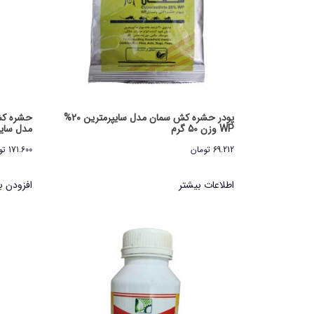
پودر حشره کش سمان مدل سایپرمترین 20%
حشره کش 
WP وزن 50 گرم
مدل سایپرمتر
69.212
تومان
171.600
تو
اطلاعات بیشتر
افزودن ب