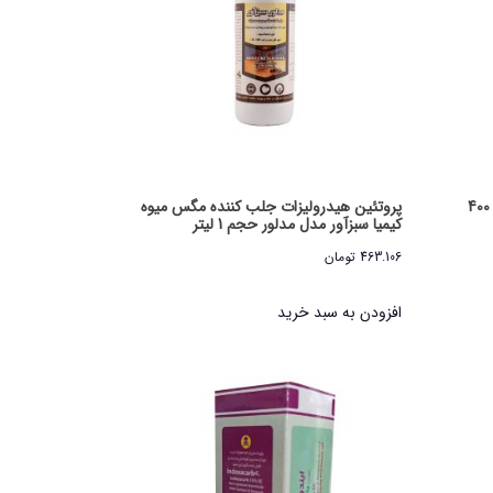
اسپری حشره کش جهنده کنسل حجم 400
پروتئین هیدرولیزات جلب کننده مگس میوه
کیمیا سبزآور مدل مدلور حجم 1 لیتر
463.106
تومان
افزودن به سبد خرید