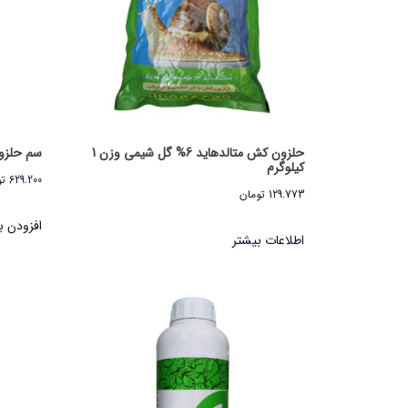
حلزون کش متالدهاید 6% گل شیمی وزن 1
سم حلزون ض
کیلوگرم
629.200
ت
129.773
تومان
افزودن ب
اطلاعات بیشتر