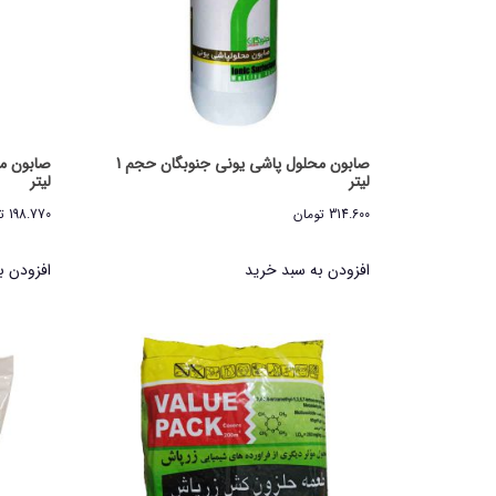
صابون محلول پاشی یونی جنوبگان حجم 1
صابون م
لیتر
لیتر
314.600
تومان
198.770
ت
افزودن به سبد خرید
افزودن ب