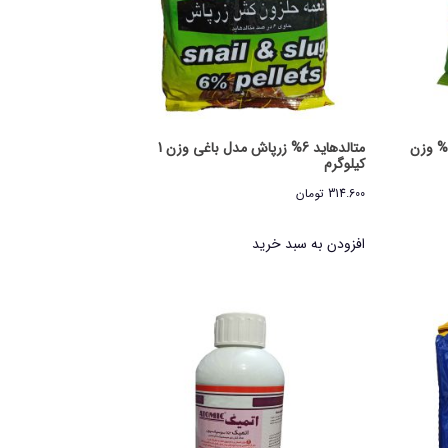
عمه حلزون زرپاش مدل متالدهاید 6% وزن
متالدهاید 6% زرپاش مدل باغی وزن 1
کیلوگرم
314.600
تومان
افزودن به سبد خرید