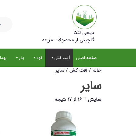
جستجو
برای:
دیجی لتکا
گلچینی از محصولات مزرعه
صفحه اصلی
آفت کش
کود
بذر
بهد
خانه
/
آفت کش
/ سایر
سایر
نمایش 1–16 از 17 نتیجه