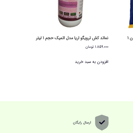
متالدهاید 6% گیاه مدل متالان جی وزن 1
نماتد کش ترویگو اریا مدل اتمیک حجم 1 لیتر
1.859.000
تومان
افزودن به سبد خرید
ارسال رایگان