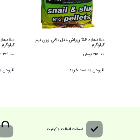
متالدهاید 6% زرپاش مدل باغی وزن نیم
کیلوگرم
کیلوگرم
195.166
تومان
314.600
ت
افزودن به سبد خرید
افزودن ب
ضمانت اصالت و کیفیت