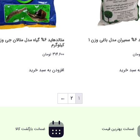
متالدهاید 6% سمیران مدل باغی وزن 1
کیلوگرم
ومان
314.600
تومان
ه سبد خرید
افزودن به سبد خرید
←
2
1
ضمانت بهترین قیمت
ضمانت بازگشت کالا