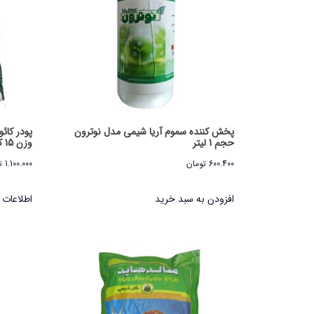
پخش کننده سموم آریا شیمی مدل نوترون
پودر کائ
حجم 1 لیتر
وزن 15 کیلوگرم
600.400
تومان
1.100.000
ت
افزودن به سبد خرید
اطلاعات 