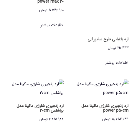
power max 20
5.536.960
تومان
اطلاعات بیشتر
اره باغبانی طرح سامورایی
190.333
تومان
اطلاعات بیشتر
اره زنجیری شارژی ماکیتا مدل
اره زنجیری شارژی ماکیتا مدل
power p50cm
براشلس 20cm
18.652.634
تومان
6.851.988
تومان