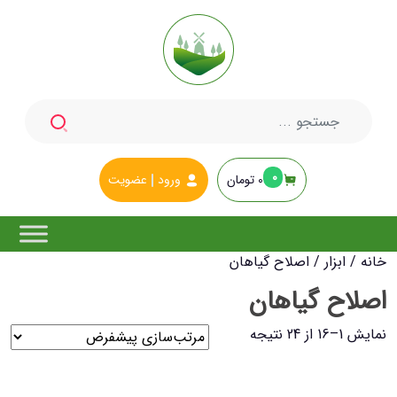
جستجو
برای:
0
0
تومان
ورود
عضویت
خانه
/
ابزار
/ اصلاح گیاهان
اصلاح گیاهان
نمایش 1–16 از 24 نتیجه