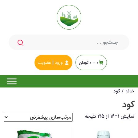
جستجو
برای:
0 –
0
تومان
ورود
عضویت
خانه
/ کود
کود
نمایش 1–16 از 215 نتیجه