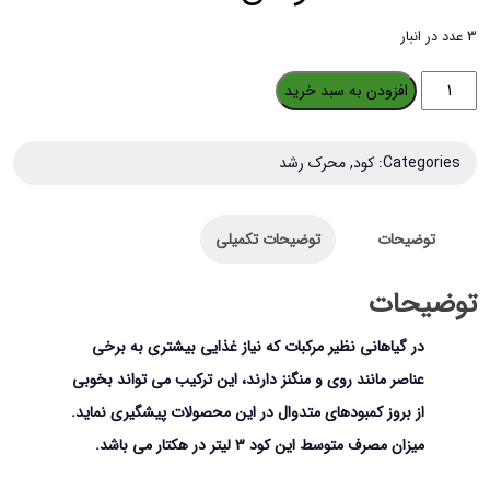
3 عدد در انبار
کود
افزودن به سبد خرید
مایع
امکس
Categories:
کود
,
محرک رشد
مدل
سیترومکس
توضیحات
توضیحات تکمیلی
حجم
1
توضیحات
لیتر
در گیاهانی نظیر مرکبات که نیاز غذایی بیشتری به برخی
عدد
عناصر مانند روی و منگنز دارند، این ترکیب می تواند بخوبی
از بروز کمبودهای متدوال در این محصولات پیشگیری نماید.
میزان مصرف متوسط این کود 3 لیتر در هکتار می باشد.