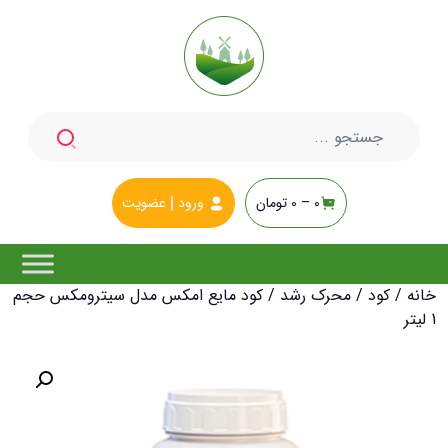
جستجو
برای:
0 –
0
تومان
ورود
عضویت
خانه
/
کود
/
محرک رشد
/ کود مایع امکس مدل سیترومکس حجم
1 لیتر