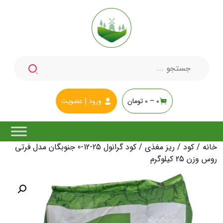
جستجو
برای:
0 –
0
تومان
ورود
عضویت
خانه
/
کود
/
ریز مغذی
/ کود گرانول 25-12-0 جنوبگان مدل فرتی
روس وزن 25 کیلوگرم