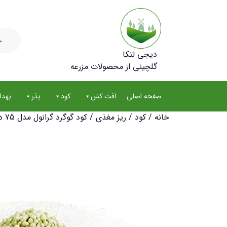
جستجو
برای:
دیجی لتکا
گلچینی از محصولات مزرعه
صفحه اصلی
آفت کش
کود
بذر
بهد
خانه
/
کود
/
ریز مغذی
/ کود گوگرد گرانول مدل 75 درصد بنتونیت دار وزن 1 کیلوگرم