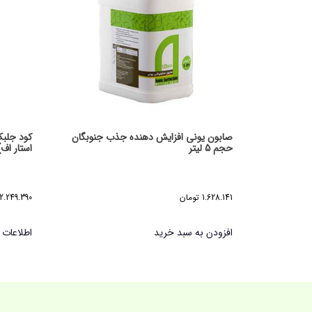
صابون یونی افزایش دهنده جذب جنوبگان
حجم 5 لیتر
استار اف) ح
1.628.141
تومان
2.249.390
افزودن به سبد خرید
اطلاعات 