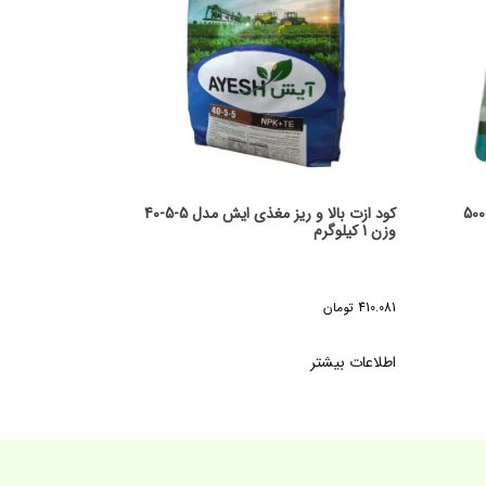
کود ضد سرما و تنش بوتامیسول وزن 500
کود ازت بالا و ریز مغذی ایش مدل 5-5-40
وزن 1 کیلوگرم
410.081
تومان
اطلاعات بیشتر