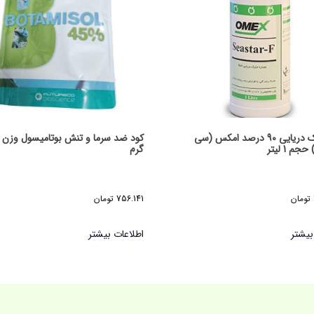
کود جلبک دریایی 90 درصد امکس (سی
جم 1 لیتر
گرم
تومان
756.141
تومان
بیشتر
اطلاعات بیشتر