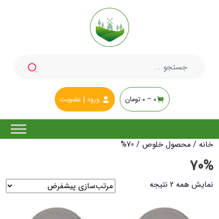
جستجو
برای:
0 –
0
تومان
ورود
عضویت
خانه
/ محصول خلوص / 70%
70%
نمایش همه 2 نتیجه