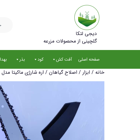
جستجو
برای:
دیجی لتکا
گلچینی از محصولات مزرعه
صفحه اصلی
آفت کش
کود
بذر
بهد
خانه
/
ابزار
/
اصلاح گیاهان
/ اره شارژی ماکیتا مدل power 5