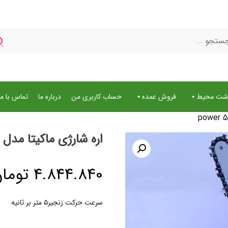
اشت محیط
فروش عمده
حساب کاربری من
درباره ما
تماس با ما
اره شارژی ماکیتا مدل power 5
4.844.840
توما
سرعت حرکت زنجیر
۵ متر بر ثانیه