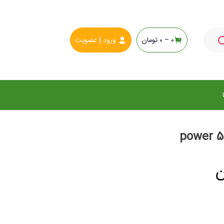
0 –
0
تومان
ورود
عضویت
ن