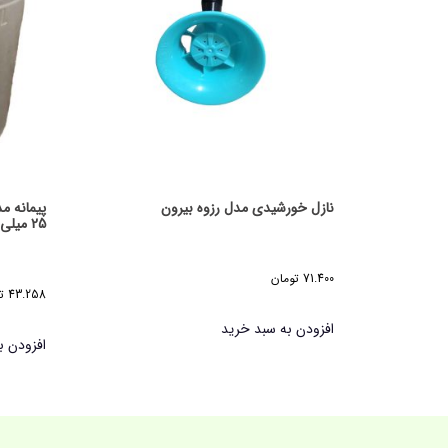
نازل خورشیدی مدل رزوه بیرون
25 میلی لیتر
71.400
تومان
43.258
ت
افزودن به سبد خرید
افزودن ب