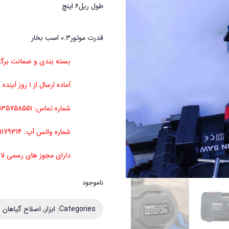
طول ریل
۶ اینچ
قدرت موتور
۰.۳ اسب بخار
بسته بندی و ضمانت برگ
آماده ارسال از ۱ روز آینده
شماره تماس: 01135758551
شماره واتس آپ: 09111179314
دارای مجوز های رسمی ل
ناموجود
Categories:
ابزار
,
اصلاح گیاهان