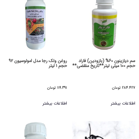
سم دیازینون 60% (بازودین) فاراد
روغن ولک رجا مدل امولوسیون 92
حجم 100 میلی لیتر**تاریخ منقضی**
حجم 1 لیتر
284.427
تومان
119.391
تومان
اطلاعات بیشتر
اطلاعات بیشتر