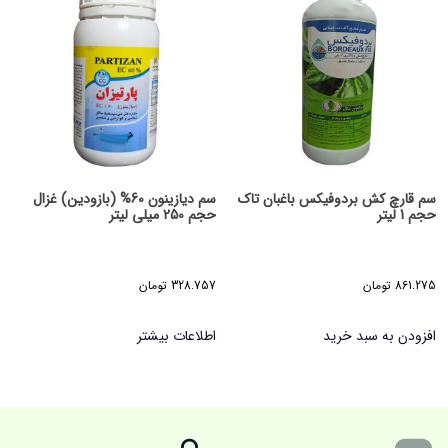
سم قارچ کش بردوفیکس باغبان تاک
سم دیازینون 60% (بازودین) غزال
حجم 1 لیتر
حجم 250 میلی لیتر
861.275
تومان
328.757
تومان
افزودن به سبد خرید
اطلاعات بیشتر