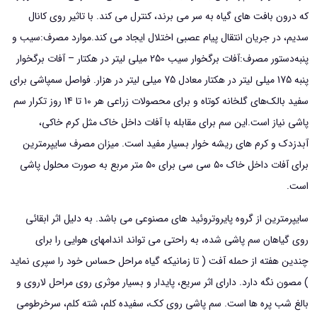
که درون بافت های گیاه به سر می برند، کنترل می کند. با تاثیر روی کانال
سدیم، در جریان انتقال پیام عصبی اختلال ایجاد می کند.
موارد مصرف:
سیب و
پنبه
دستور مصرف:
آفات برگخوار سیب 250 میلی لیتر در هکتار – آفات برگخوار
پنبه 175 میلی لیتر در هکتار معادل 75 میلی لیتر در هزار. فواصل سمپاشی برای
سفید بالک‌های گلخانه کوتاه و برای محصولات زراعی هر 10 تا 14 روز تکرار سم
پاشی نیاز است.
این سم برای مقابله با آفات داخل خاک مثل کرم خاکی،
آبدزدک و کرم های ریشه خوار بسیار مفید است. میزان مصرف سایپرمترین
برای آفات داخل خاک ۵۰ سی سی برای ۵۰ متر مربع به صورت محلول پاشی
است.
سایپرمترین از گروه پایروتروئید های مصنوعی می باشد. به دلیل اثر ابقائی
روی گیاهان سم پاشی شده، به راحتی می تواند اندامهای هوایی را برای
چندین هفته از حمله آفت ( تا زمانیکه گیاه مراحل حساس خود را سپری نماید
) مصون نگه دارد. دارای اثر سریع، پایدار و بسیار موثری روی مراحل لاروی و
بالغ شب پره ها است. سم پاشی روی کک، سفیده کلم، شته کلم، سرخرطومی