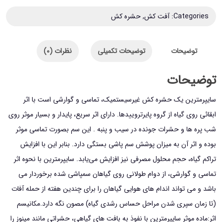
Categories:
آفت کش
,
حشره کش
توضیحات
توضیحات تکمیلی
نظرات (0)
توضیحات
سايپرمترين يك حشره كش غیرسیستمیک، تماسي و گوارشي است با اثر
ابقائي روي گياه از گروه پايرتروييدها. دارای اثر سریع، پایدار و بسیار موثر روی
شب پره ها و حشرات جونده در سیب و پنبه . این سم بصورت تماسی موثر
بوده و اثر آن به میزان پوشش سم پاشی بستگی دارد. بنابر این با افزایش
تراکم گیاه، حجم محلول مصرفی نیز افزایش می‌یابد. سایپرمترین با نحوه اثر
تماسی و گوارشی، از دوام طولانی روی گیاهان سمپاشی شده برخوردار می
باشد و می تواند اندام های هوایی گیاهان را برای چندین هفته از حمله آفات
(تا زمان سپری شدن مراحل حساس رشدی گیاه) مصون نگه دارد.
مکانیسم
اثر:
ماده موثر سایپرمترین با نفوذ به بافت های گیاهی، حشراتی مانند مینوز را