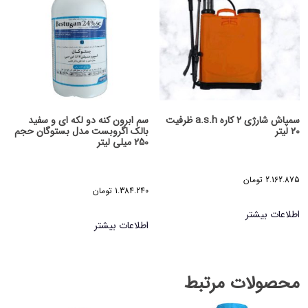
سمپاش شارژی 2 کاره a.s.h ظرفیت
سم ابرون کنه دو لکه ای و سفید
20 لیتر
بالک اگروبست مدل بستوگان حجم
250 میلی لیتر
2.162.875
تومان
1.384.240
تومان
اطلاعات بیشتر
اطلاعات بیشتر
محصولات مرتبط