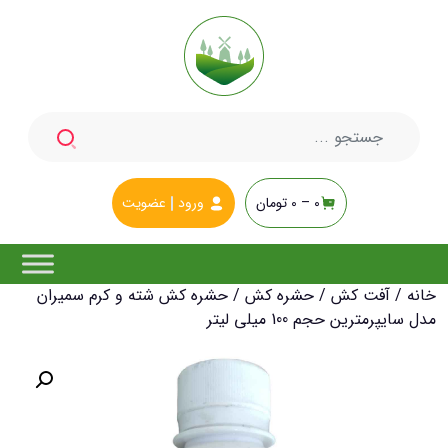
جستجو
برای:
0 –
0
تومان
ورود
عضویت
خانه
/
آفت کش
/
حشره کش
/ حشره کش شته و کرم سمیران
مدل سایپرمترین حجم 100 میلی لیتر