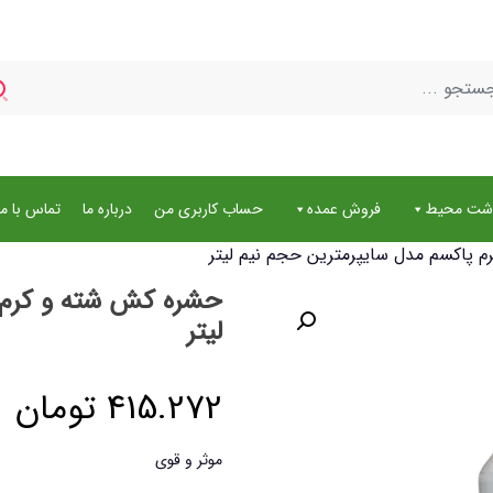
اشت محیط
فروش عمده
حساب کاربری من
درباره ما
تماس با ما
 پاکسم مدل سایپرمترین حجم نیم لیتر
حشره کش شته و کرم 
لیتر
415.272
تومان
موثر و قوی