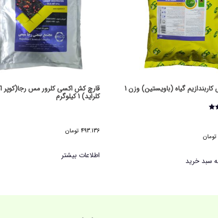
قارچ کش کاربندازیم گیاه (باویستین) وزن 1
قارچ کش اکسی کلرور مس رجا(کوپر 
کلراید) 1 کیلوگرم
493.136
تومان
تومان
اطلاعات بیشتر
ه سبد خرید