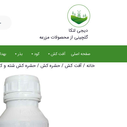
جستجو
برای:
دیجی لتکا
گلچینی از محصولات مزرعه
صفحه اصلی
آفت کش
کود
بذر
بهد
خانه
/
آفت کش
/
حشره کش
/ حشره کش شته و کرم