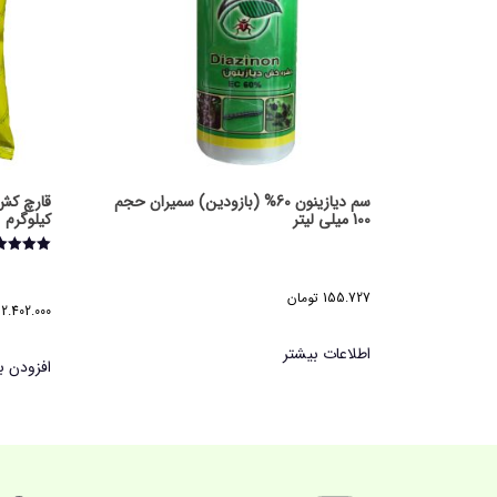
سم دیازینون 60% (بازودین) سمیران حجم
100 میلی لیتر
کیلوگرم
امتیاز
5.00
از 5
155.727
تومان
2.402.000
اطلاعات بیشتر
افزودن ب