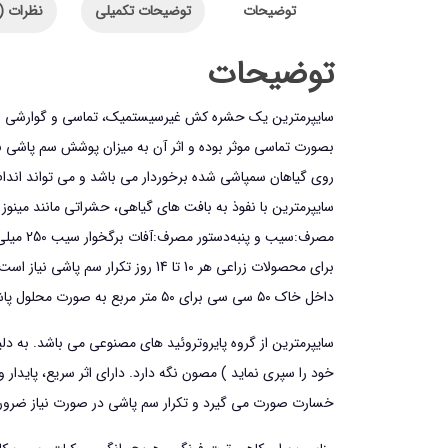
توضیحات
توضیحات تکمیلی
نظرات (0)
توضیحات
سايپرمترين يك حشره كش غیرسیستمیک، تماسي و گوارشي است با 
بصورت تماسی موثر بوده و اثر آن به میزان پوشش سم پاشی بستگ
روی گیاهان سمپاشی شده برخوردار می باشد و می تواند اندا
سایپرمترین با نفوذ به بافت های گیاهی، حشراتی مانند مینوز ر
مصرف:
سیب و پنبه
دستور مصرف:
برای محصولات زراعی هر 10 تا 14 روز تکرار سم پاشی نیاز است.
داخل خاک ۵۰ سی سی برای ۵۰ متر مربع به صورت محلول پاشی است.
سایپرمترین از گروه پایروتروئید های مصنوعی می باشد. به دلی
خود را سپری نماید ) مصون نگه دارد. دارای اثر سریع، پایدا
خسارت صورت می گیرد و تکرار سم پاشی در صورت نیاز ضرور