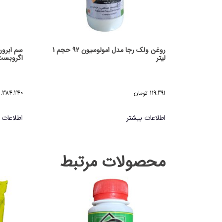
روغن ولک رجا مدل امولوسیون 92 حجم 1
سم ابرون
لیتر
اگروبست مد
119.391
تومان
1.384.240
اطلاعات بیشتر
اطلاعات 
محصولات مرتبط