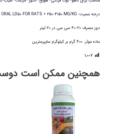
مناسب برای کاهو- توت فرنگی- هویج- انگور- مرکبات- سیب-کلم
درجه سمیت: TOXICITY CLASS WHO(A.I.):II ACTUE ORAL LD۵۰ FOR RATS = ۲۵۰-۴۱۵۰ MG/KG
دوز مصرف ۲۰-۴۰ سی سی در ۲۰ لیتر
ماده موثر: ۴۰۰ گرم بر کیلوگرم سایپرمترین
1,007
همچنین ممکن است دوست 