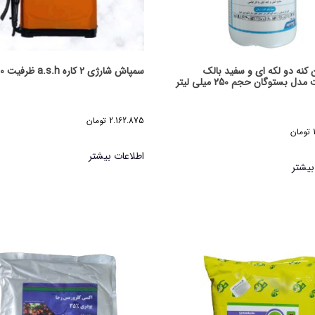
 کنه دو لکه ای و سفید بالک
سمپاش شارژی 2 کاره a.s.h ظرفیت 20 لیتر
ل بستوگان حجم 250 میلی لیتر
2.162.875
تومان
تومان
اطلاعات بیشتر
بیشتر