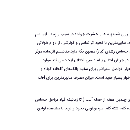
وثر روی شب پره ها و حشرات جونده در سیب و پنبه . این سم
 سایپرمترین با نحوه اثر تماسی و گوارشی، از دوام طولانی
حل حساس رشدی گیاه) مصون نگه دارد.
مکانیسم اثر:
ماده موثر
 در جریان انتقال پیام عصبی اختلال ایجاد می کند.
موارد
ر هکتار – آفات برگخوار پنبه 175 میلی لیتر در هکتار معادل 75 میلی لیتر در هزار. فواصل سمپاشی برای سفید بالک‌های گلخانه کوتاه و
وار بسیار مفید است. میزان مصرف سایپرمترین برای آفات
ای چندین هفته از حمله آفت ( تا زمانیکه گیاه مراحل حساس
ه کلم، شته کلم، سرخرطومی نخود و لوبیا با مشاهده اولین