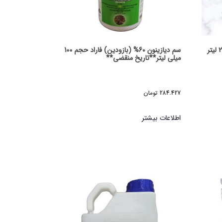
سم دیازینون 60% (بازودین) فاراد حجم 100
میلی لیتر**تاریخ منقضی**
284.427
تومان
اطلاعات بیشتر