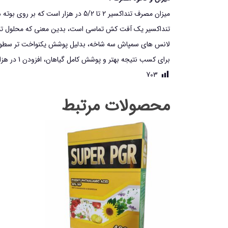
ميزان مصرف تنداکسیر 2 تا 5/2 در هزار است که بر روي بوته هاي آفت زده اسپري مي شود. در صورت لزوم و برای کنترل کامل، محلول پاشی پس از 3 تا 4 روز تکرار می شود.
تنداکسیر يک آفت کش تماسي است، بدين معني که محلول تنداکس
لانس هاي سمپاش سه شاخه، بدليل پوشش يکنواخت تر سطوح 
برای کسب نتیجه بهتر و پوشش کامل گیاهان، افزودن 1 در هزار (100 سی سی در هر 100 لیتر آب) صابون محلول پاشی برتر به مخزن حاوی محلول تنداکسیر توصیه می شود.
703
محصولات مرتبط