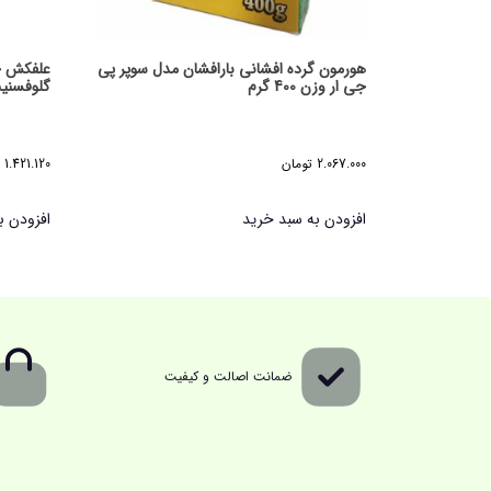
هورمون گرده افشانی بارافشان مدل سوپر پی
علفکش جا
جی ار وزن 400 گرم
گلوفسنیت امون
2.067.000
تومان
1.421.120
افزودن به سبد خرید
افزودن ب
ضمانت اصالت و کیفیت