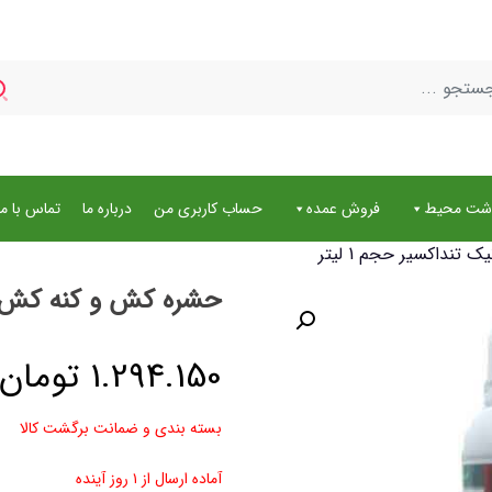
اشت محیط
فروش عمده
حساب کاربری من
درباره ما
تماس با ما
نداکسیر حجم 1 لیتر
حشره کش و کنه کش ارگا
1.294.150
تومان
بسته بندی و ضمانت برگشت کالا
آماده ارسال از ۱ روز آینده