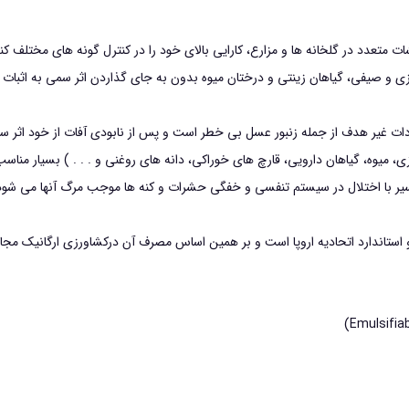
1
لیتر
تعدد در گلخانه ها و مزارع، کارایي بالای خود را در كنترل گونه های مختلف کنه
عدد
سبزی و صیفی، گياهان زينتي و درختان ميوه بدون به جاي گذاردن اثر سمي به اثبات
ات غير هدف از جمله زنبور عسل بی خطر است و پس از نابودي آفات از خود اثر سم
ميوه، گياهان دارویي، قارچ هاي خوراكي، دانه هاي روغني و . . . ) بسيار مناس
کسیر با اختلال در سيستم تنفسي و خفگی حشرات و کنه ها موجب مرگ آنها مي شود