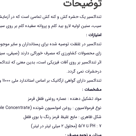
توضیحات
تنداكسير یک حشره کش و کنه کش تماسی است که در آزمايشات م
سيب،‌ سنین اولیه لارو بيد كلم و پروانه سفيده كلم بر روي 
امتیازات :
تنداکسیر در غلظت توصيه شده براي پستانداران و ساير موجود
زای محصولات كشاورزي كه مصرف خوراكي دارند (صيفي، سبزي، 
اثر تنداکسیر بر روي آفات فيزيكي است، بدین معنی که تندا
درحشرات نمی گردد.
تنداکسیر دارای گواهی ارگانیک بر اساس استاندارد ملی 11000 و استاندارد اتحادیه اروپا است و بر همین اساس مصرف آن درکشاورزی ارگانیک مجاز شناخته شده است.
مشخصات :
مواد تشكيل دهنده : عصاره روغنی فلفل قرمز
نوع فرمولاسيون : روغن امولسیون شونده (Emulsifiable Concentrate)
شكل ظاهري : مايع غليظ قرمز رنگ با بوي فلفل
PH : 7 تا 5/7 (محلول 2 میلی لیتر در ليتر)
میزان و نحوه مصرف :