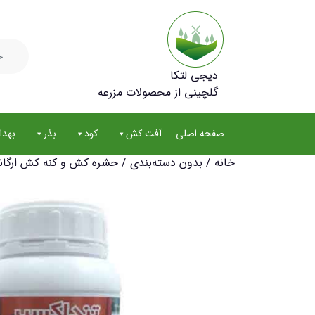
جستجو
برای:
دیجی لتکا
گلچینی از محصولات مزرعه
صفحه اصلی
آفت کش
کود
بذر
بهد
خانه
/
بدون دسته‌بندی
/ حشره کش و کنه کش ارگانیک ت