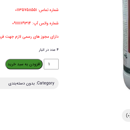
شماره تماس: 01135758551
شماره واتس آپ: 09111179314
دارای مجوز های رسمی لازم جهت ف
4 عدد در انبار
حشره
افزودن به سبد خرید
کش
و
Category:
بدون دسته‌بندی
کنه
کش
ارگانیک
تنداکسیر
حجم