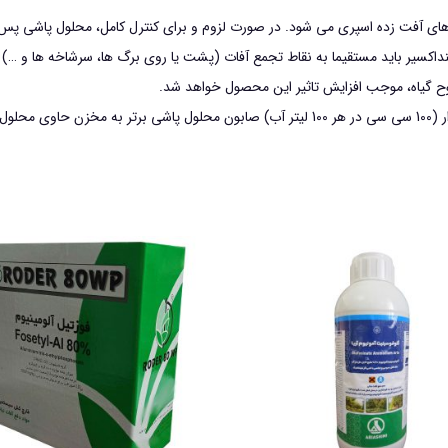
یر بايد مستقيما به نقاط تجمع آفات (پشت يا روي برگ ها، سرشاخه ها و …) برخو
گياه، موجب افزايش تاثير اين محصول خواهد شد.