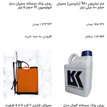
سم دیازینون 60% (بازودین) سمیران
روغن ولک زمستانه سمیران مدل
حجم 100 میلی لیتر
امولوسیون 92 حجم 5 لیتر
155.727
تومان
1.723.923
تومان
اطلاعات بیشتر
افزودن به سبد خرید
روغن ولک زمستانه کاوش مدل
سمپاش شارژی 2 کاره a.s.h ظرفیت