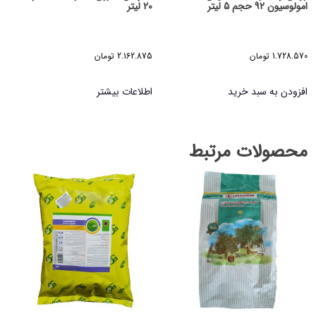
امولوسیون 92 حجم 5 لیتر
20 لیتر
1.728.570
تومان
2.162.875
تومان
افزودن به سبد خرید
اطلاعات بیشتر
محصولات مرتبط