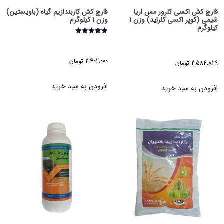
قارچ کش اکسی کلرور مس اریا
قارچ کش کاربندازیم گیاه (باویستین)
شیمی (کوپر اکسی کلراید) وزن 1
وزن 1 کیلوگرم
کیلوگرم
امتیاز
5.00
از 5
2.402.000
تومان
2.584.839
تومان
افزودن به سبد خرید
افزودن به سبد خرید