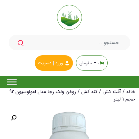
جستجو
برای:
0 –
0
تومان
ورود
عضویت
خانه
/
آفت کش
/
کنه کش
/ روغن ولک رجا مدل امولوسیون 92
حجم 1 لیتر