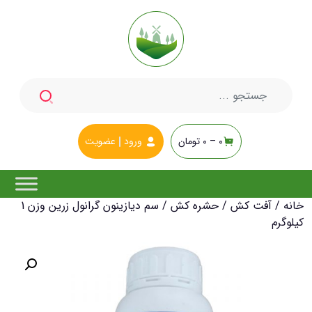
جستجو
برای:
0 –
0
تومان
ورود
عضویت
خانه
/
آفت کش
/
حشره کش
/ سم دیازینون گرانول زرین وزن 1
کیلوگرم