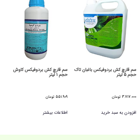
سم قارچ کش بردوفیکس باغبان تاک
سم قارچ کش بردوفیکس کاوش
حجم 5 لیتر
حجم 1 لیتر
3.717.000
تومان
551.909
تومان
افزودن به سبد خرید
اطلاعات بیشتر