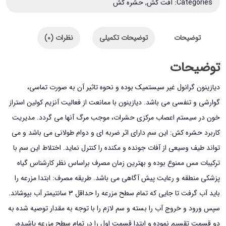
Categories:
آفت کش
,
حشره کش
توضیحات
توضیحات تکمیلی
نظرات (0)
توضیحات
دیازینون گرانول غیر سیستمیک بوده و نحوه تاثیر آن به صورت تماسی،
گوارشی و تنفسی می باشد. دیازینون با ممانعت از فعالیت آنزیم کولین استراز
خون در سیستم اعصاب مرکزی حشرات، موجب مرگ آنها می گردد. مدیریت
کاربرد حشره کش: این سم دارای اثر ضربه ای و دوام طولانی می باشد و می
تواند طیف وسیعی از آفات جونده و مکنده را کنترل نماید. اختلاط این سم با
ترکیبات مس ممنوع بوده و بهترین زمان مصرف براساس نظر کارشناس گیاه
پزشکی منطقه و رعایت پیش آگاهی می باشد. طریقه مصرف: ابتدا مزرعه را
باید آب گرفت تا جایی که تمام سطح مزرعه را حداقل 3 سانتیمتر آب بپوشاند.
سپس ورود و خروج آب را بسته و سم لازم را با توجه به مقدار توصیه شده به
دو قسمت تقسیم نموده و ابتدا قسمت اول را در تمام سطح مزرعه پاشیده،