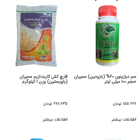
سم دیازینون 60% (بازودین) سمیران
قارچ کش کاربندازیم سمیران
حجم 100 میلی لیتر
(باویستین) وزن 1 کیلوگرم
155.727
تومان
778.635
تومان
اطلاعات بیشتر
اطلاعات بیشتر