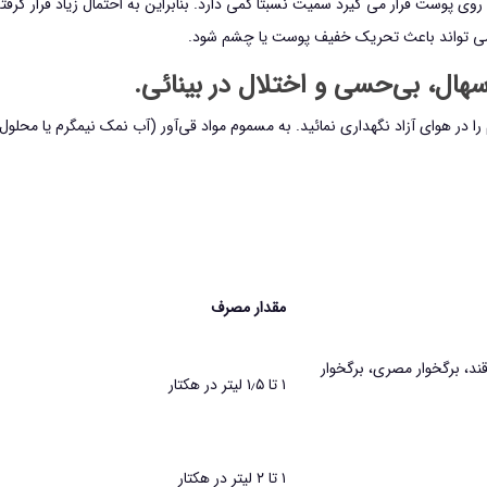
ه روی پوست قرار می گیرد سمیت نسبتاً کمی دارد. بنابراین به احتمال زیاد قرار گ
م می تواند باعث تحریک خفیف پوست یا چشم شود.
هال، بی‌حسی و اختلال در بینائی.
 هوای آزاد نگهداری نمائید. به مسموم مواد قی‌آور (آب نمک نیمگرم یا محلول پر 
مقدار مصرف
د، برگخوار مصري، برگخوار
۱ تا ۱٫۵ ليتر در هكتار
۱ تا ۲ ليتر در هكتار