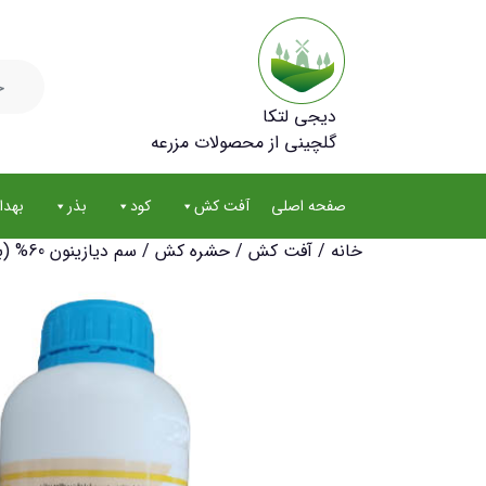
جستجو
برای:
دیجی لتکا
گلچینی از محصولات مزرعه
صفحه اصلی
آفت کش
کود
بذر
بهد
خانه
/
آفت کش
/
حشره کش
/ سم دیازینون 60% (بازودین) کاوش حجم 1 لیتر