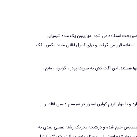
، میوه و سبزیجات استفاده می شود. دیازینون یک ماده شیمیایی
تفاده قرار می گرفت و برای کنترل آفاتی مانند مگس ، کک
م های مختلف فروخته می شوند که نامهای تجاری بازودین (Basudin) و دیاکاپ (Diacap) رایج ترین آنها هستند. این آفت کش به صورت پودر ، گرانول ، مایع ،
با مهار آنزیم کولین استراز در سیستم عصبی آفات را از
 سیناپس جمع شده و درنتیجه تحریک رشته عصبی بعدی به
ون مهار شده است. این مسئله منجر به از دست رفتن کنترل