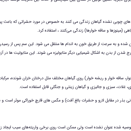
ی چوبی نشده گیاهان زندگی می کنند به خصوص در مورد حشراتی که باعث پیچیدگ
 (مینوزها و ساقه خوارها) زندگی می‌کنند ، استفاده کرد.
 شده و به سرعت از طریق خون به اندام ها منتقل می شود. این سم پس از رسیدن به
رج شدن از بدن به اشکال شیمیایی دیگر متابولیزه می شوند. این متابولیت ها در آز
 ساقه خوار و ريشه خوار) روی گياهان مختلف مثل درختان خزان شونده، مركبات، ان
چای، غلات، سبزی و جاليزی و گياهان زينتی و جنگلی قابل استفاده است.
ی بذر در مقابل لارو و حشرات بالغ آفت) و مگس های قارچ خوراكی موثر است و برا
صيه شده عنوان نشده است ولي ممكن است روي برخي واريته‌هاي سيب ايجاد زنگار نما