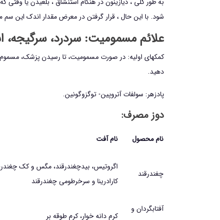
به طور کلی ، دیازینون در هنگام استنشاق ، بلعیدن یا وقتی ک
شود. با این حال ، قرار گرفتن در معرض مقدار اندک این س
علائم مسمومیت: سردرد، سرگیجه، اس
کمکهای اولیه: در صورت مسمومیت، تا رسیدن پزشک، مسموم را در
دهید.
پادزهر: سولفات آتروپین- توگزوگونین.
دوز مصرف:
نام محصول
نام‌ آفت
اگروتيس، بيدچغندرقند، مگس و كك چغندرقن
چغندرقند
كارادرينا و سرخرطومي چغندرقند
آفتابگردان و
كرم دانه خوار، كرم طوقه بر