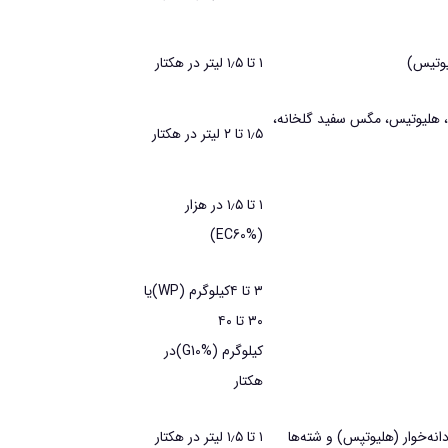
يوتيس)
۱ تا ۱٫۵ ليتر در هكتار
نا، هليوتيس، مگس سفيد گلخانه،
۱٫۵ تا ۲ ليتر در هكتار
۱ تا ۱٫۵ در هزار
(EC60%)
۳ تا ۴كيلوگرم (WP)يا
۳۰ تا ۴۰
كيلوگرم (G10%)در
هكتار
دانه‌خوار (هليوتپس) و شته‌ها
۱ تا ۱٫۵ ليتر در هكتار