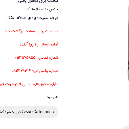
مناسب برای محلول پاشی
جنس بدنه پلاستیک
درجه سمیت: LD50: 1250mg/kg
بسته بندی و ضمانت برگشت کالا
آماده ارسال از ۱ روز آینده
شماره تماس: 01135758551
شماره واتس آپ: 09111179314
دارای مجوز های رسمی لازم جهت ف
ناموجود
Categories:
آفت کش
,
حشره ک