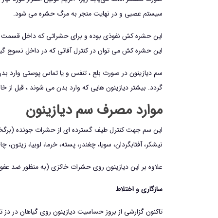
سیستم عصبی و در نهایت منجر به مرگ حشره می شود.
این حشره کش نفوذی بوده و برای حشراتی که داخل قسمت ها
این حشره کش می توان در کنترل آفاتی که در داخل نسوج گیاهی
سم دیازینون در صورت بلع ، تنفس و یا تماس پوستی وارد بدن
گردد. بیشتر دیازینون هایی که وارد بدن می شوند ، قبل از خا
موارد مصرف سم ديازينون
این سم جهت كنترل طيف گسترده ای از حشرات جونده (برگخوار،
نيشكر، آفتابگردان، سويا، چغندر، پسته، خرما، لوبيا، زيتون، 
علاوه بر این دیازینون روی حشرات خاكزی (به منظور ضد عفون
سازگاري و اختلاط
تاكنون گزارشي از بروز حساسيت دیازینون روي گياهان در دز تو