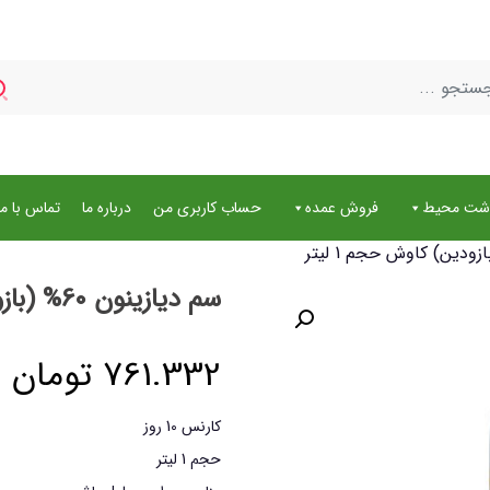
اشت محیط
فروش عمده
حساب کاربری من
درباره ما
تماس با ما
سم دیازینون 60% (بازودین) کاوش حجم 1 لیتر
761.332
تومان
کارنس 10 روز
حجم 1 لیتر