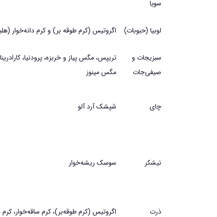
سويا
لوبيا (حبوبات)
اگروتيس (كرم طوقه بر) و كرم دانه‌خوار (هل
سبزيجات و
تريپس، مگس پياز و خربزه، پرودنيا، كارادري
صيفي‌جات
مگس مينوز
چاي
شپشك آرد آلو
نيشكر
سوسك ريشه‌خوار
ذرت
اگروتيس (كرم طوقه‌بر)، كرم ساقه‌خوار، كرم 