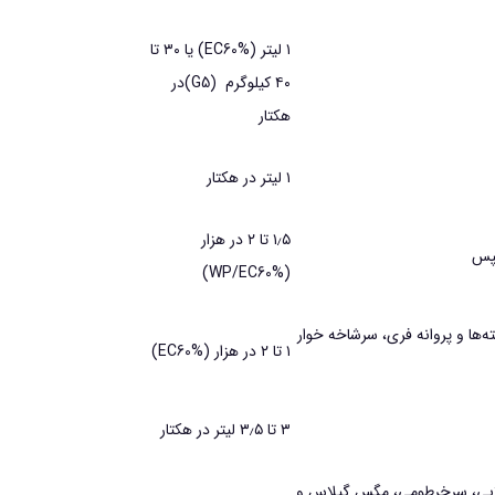
۱ ليتر (EC60%) يا ۳۰ تا
۴۰ كيلوگرم (G5)در
هكتار
۱ ليتر در هكتار
۱٫۵ تا ۲ در هزار
يپس
(WP/EC60%)
‌ها و پروانه فري، سرشاخه خوار
۱ تا ۲ در هزار (EC60%)
۳ تا ۳٫۵ ليتر در هكتار
لابي، سرخرطومي، مگس گيلاس و