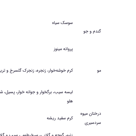
سوسك سياه
گندم و جو
پروانه مينوز
مو
كرم خوشه‌خوار، زنجره، زنجرك گلسرخ و تر
ليسه سيب، برگخوار و جوانه خوار، پسيل، شته
هلو
درختان ميوه
كرم سفيد ريشه
سردسيري
زنبور گوجه و گلابي، سرخرطومي سيب و گ