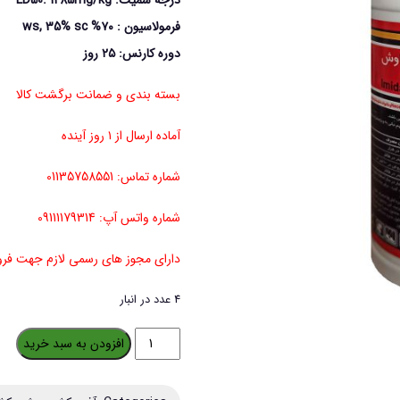
درجه سمیت: LD50: 1285mg/kg
فرمولاسيون : ۷۰% ws, 35% sc
دوره كارنس: ۲۵ روز
بسته بندی و ضمانت برگشت کالا
آماده ارسال از ۱ روز آینده
شماره تماس: 01135758551
شماره واتس آپ: 09111179314
دارای مجوز های رسمی لازم جهت ف
4 عدد در انبار
سم
افزودن به سبد خرید
شته
و