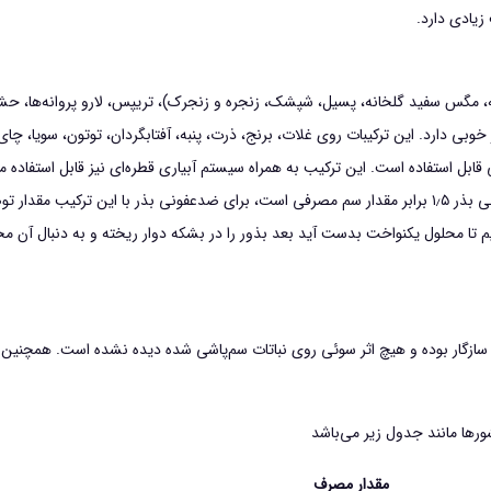
يادي دارد.
ه، مگس سفيد گلخانه، پسيل، شپشك، زنجره و زنجرك)، تريپس، لارو پروانه‌ها، ح
ي دارد. اين تركيبات روي غلات، برنج، ذرت، پنبه، آفتابگردان، توتون، سويا، چاي،
ي قابل استفاده است. اين تركيب به همراه سيستم آبياري قطره‌اي نيز قابل استفاده 
ياه سازگار بوده و هيچ اثر سوئي روي نباتات سم‌پاشي شده ديده نشده است. همچنين
ورها مانند جدول زير مي‌باشد
مقدار مصرف