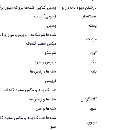
درختان ميوه دانه‌دار و
پسيل گلابي، شته‌ها پروانه‌ مينوز ب
هسته‌دار
(خوني) سيب
پسته
پسيل
شته‌ها شپشك‌ها، تريپس، مينوزبرگ
مركبات
مگس سفيد گلخانه
كيوي
شپشك­ها
انگور
تريپس زنجره
پنبه
شته‌ها ، زنجره‌ها
تريپس
عسلك پنبه و مگس سفيد گلخانه
آفتابگردان
شته‌ها و زنجره‌ها
سويا
شته‌ها و سن
شته‌ها عسلك پنبه‌ و مگس سفيد گلخ
توتون
هلو