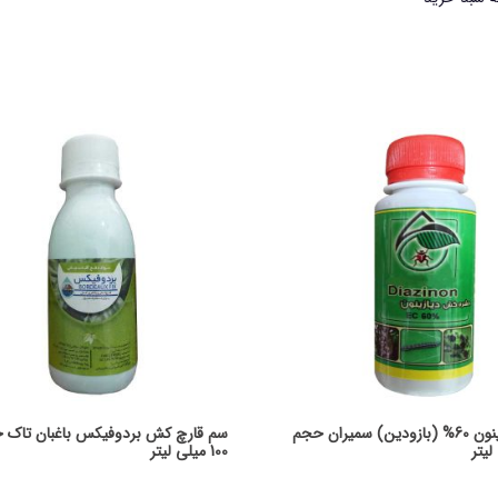
سم دیازینون 60% (بازودین) سمیران حجم
سم قارچ کش بردوفیکس باغبان تاک 
100 میلی لیتر