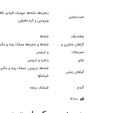
زنجره‌ها، شته‌ها، سوسك كلرادو، ناق
سيب‌زميني
ويروسي و كرم مفتولي
چغندرقند
شته‌ها
گياهان جاليزي و
شته‌ها و زنجره‌ها عسلك پنبه و مگ
سبزيجات
و تريپس
چاي
زنجره و تريپس
شته‌ها، تريپس، عسلك پنبه و مگس 
گياهان زينتي
شپشك­ها
گندم
شپشك ريشه
3,200