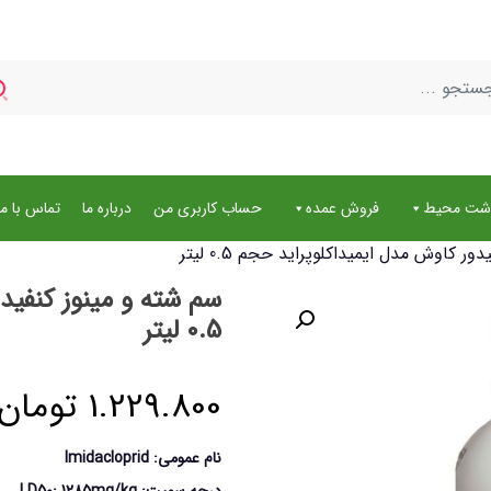
اشت محیط
فروش عمده
حساب کاربری من
درباره ما
تماس با ما
 کاوش مدل ایمیداکلوپراید حجم 0.5 لیتر
سم شته و مینوز کنفید
0.5 لیتر
1.229.800
تومان
نام عمومي: Imidacloprid