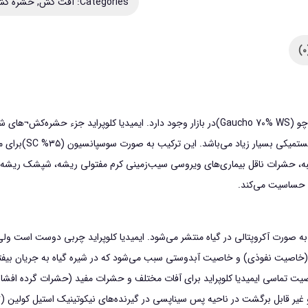
Categories:
آفت کش
,
حشره ک
مینوز
کنفیدور
کاوش
مدل
ایمیداکلوپراید
حجم
0.5
لیتر
 پنبه، حشرات ناقل بيماري‌هاي ويروسي سيب‌زميني كرم مفتولي ريشه، شپشك ريشه گ
عدد
د حساسيت مي‌كند.
 به صورت آكروپتالي در گياه منتشر مي‌شود. ايميديا کلوپراید چربي دوست است 
د (خاصيت نفوذي) و خاصيت آبدوستي سبب مي‌شود كه در شيره گياه به جريان بيفت
يت تماسي ايميديا کلوپراید براي آفات مختلف و حشرات مفيد (حشرات گرده ‌افشان 