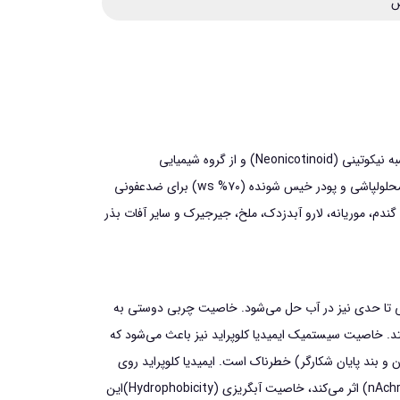
ش
اين آفت كش بانام تجاري كنفيدور (confidor 35% SC) و گاچو (Gaucho 70% WS)در بازار وجود دارد. ايميديا کلوپراید جزء حشره‌كش¬هاي شبه نيكوتيني (Neonicotinoid) و از گروه شيميايي
ايميدازول¬ها بوده كه داراي اثر تماسي، گوارشي و خاصيت سيستميكي بسيار زياد مي‌باشد. اين تركيب به صورت سوسپانسيون (۳۵% SC)براي محلولپاشي و پودر خيس شونده (۷۰% ws) براي ضدعفوني
ندم، موريانه، لارو آبدزدك، ملخ، جيرجيرك و ساير آفات بذر
ولي تا حدي نيز در آب حل مي‌شود. خاصيت چربي دوستي به
د. خاصيت سيستميك ايميديا کلوپراید نيز باعث مي‌شود كه
و بند پايان شكارگر) خطرناك است. ايميديا کلوپراید روي
سيستم عصبي حشره به صورت مهار (Blocking) تقريباً كامل و غير قابل برگشت در ناحيه پس سيناپسي در گيرنده‌هاي نيكوتينيك استيل كولين (nAchr) اثر مي‌كند، خاصيت آبگريزي (Hydrophobicity)اين