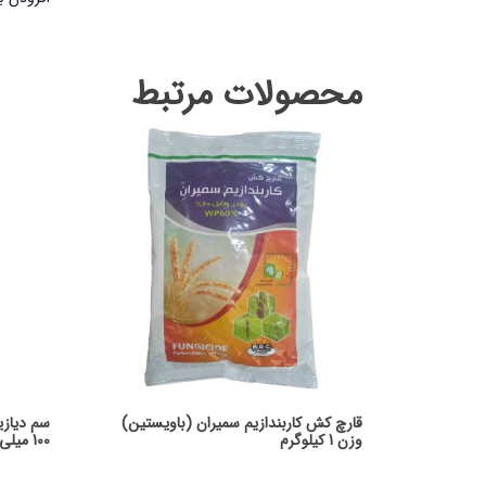
محصولات مرتبط
قارچ کش کاربندازیم سمیران (باویستین)
وزن 1 کیلوگرم
100 میلی لیتر