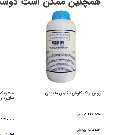
همچنین ممکن است دوست 
روغن ولک کاوش 1 کارتن 10عددی
حشره کش
سایپرمترین
427.570
تومان
2.717.000
اطلاعات بیشتر
افزودن ب