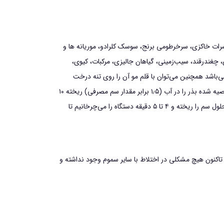
شرات خاكزي، سرخرطومي برنج، سوسك كلرادو، موريانه ها و
 چغندرقند، سيب‌زميني، گياهان جاليزي، مركبات، كيوي،
مي‌باشد همچنين مي‌توان با قلم مو آن را روي تنه درخت
آغشته نمود. مقدار آب مورد نياز براي گياچو به منظور ضدعفوني بذر ۱٫۵ برابر مقدار سم مصرفي است، براي ضدعفوني بذر با اين تركيب مقدار توصيه شده بذر را در آب (۱٫۵ برابر مقدار سم مصرفي) ريخته ۱۰
دقيقه صبر مي‌كنيم تا سم كاملاً خيس بخورد، سپس هم مي‌زنيم تا محلول يكنواخت بدست آيد بعد بذور را در بشكه دوار ريخته و به دنبال آن محلول سم را ريخته و ۴ تا ۵ دقيقه دستگاه را مي‌چرخانيم تا
 تاكنون هيچ مشكلي در اختلاط با ساير سموم وجود نداشته و