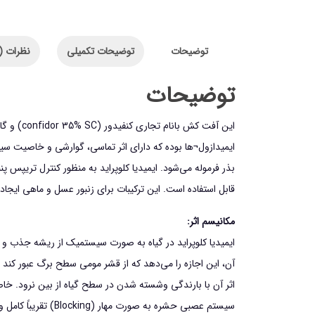
توضیحات
توضیحات تکمیلی
نظرات (0)
توضیحات
بذر فرموله مي‌شود. ايميديا کلوپراید به منظور كنترل تريپس
قابل استفاده است. اين تركيبات براي زنبور عسل و ماهي ايجا
مكانيسم اثر:
ايميديا کلوپراید در گياه به صورت سيستميك از ريشه جذب و
آن، اين اجازه را مي‌دهد كه از قشر مومي سطح برگ عبور كن
اثر آن با بارندگي وشسته شدن در سطح گياه از بين نرود. خاص