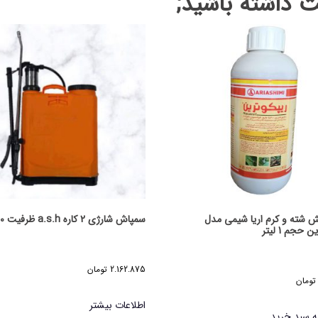
داشته باشید;
 شته و کرم اریا شیمی مدل
سمپاش شارژی 2 کاره a.s.h ظرفیت 20 لیتر
 حجم 1 لیتر
2.162.875
تومان
تومان
اطلاعات بیشتر
ه سبد خرید