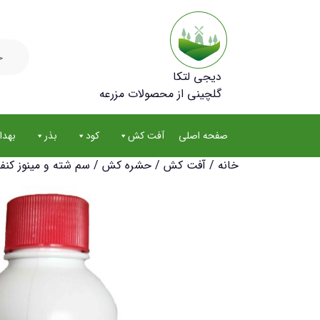
جستجو
برای:
دیجی لتکا
گلچینی از محصولات مزرعه
صفحه اصلی
آفت کش
کود
بذر
بهد
خانه
/
آفت کش
/
حشره کش
/ سم شته و مینوز کنفیدور