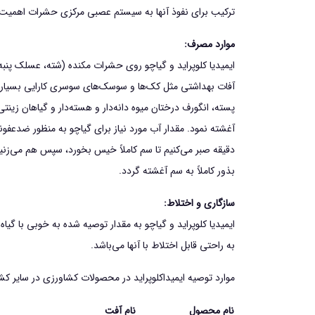
تركيب براي نفوذ آنها به سيستم عصبي مركزي حشرات اهميت ز
موارد مصرف:
ايميديا کلوپراید و گياچو روي حشرات مكنده (شته، عسلك پنب
آفات بهداشتي مثل كك‌ها و سوسك‌هاي سوسري كارايي بسيار خوب
پسته، انگورف درختان ميوه دانه‌دار و هسته‌دار و گياهان زينت
بذور كاملاً به سم آغشته گردد.
سازگاري و اختلاط:
ايميديا کلوپراید و گياچو به مقدار توصيه شده به خوبي با گ
به راحتي قابل اختلاط با آنها مي‌باشد.
موارد توصيه ايميداكلوپرايد در محصولات كشاورزي در ساير كش
نام محصول
نام آفت