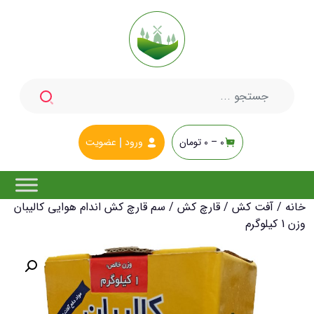
جستجو
برای:
0 –
0
تومان
ورود
عضویت
خانه
/
آفت کش
/
قارچ کش
/ سم قارچ کش اندام هوایی کالیبان
وزن 1 کیلوگرم