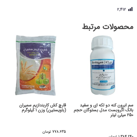
2,412
محصولات مرتبط
سم ابرون کنه دو لکه ای و سفید
قارچ کش کاربندازیم سمیران
بالک اگروبست مدل بستوگان حجم
(باویستین) وزن 1 کیلوگرم
250 میلی لیتر
778.635
تومان
1.384.240
تومان