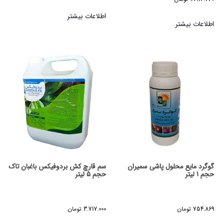
اطلاعات بیشتر
اطلاعات بیشتر
گوگرد مایع محلول پاشی سمیران
سم قارچ کش بردوفیکس باغبان تاک
حجم 1 لیتر
حجم 5 لیتر
754.869
تومان
3.717.000
تومان