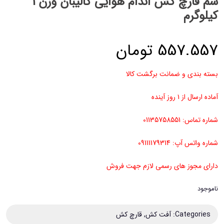
سم قارچ کش اندام هوایی کالیبان وزن 1
کیلوگرم
557.557
تومان
بسته بندی و ضمانت برگشت کالا
آماده ارسال از ۱ روز آینده
شماره تماس: 01135758551
شماره واتس آپ: 09111179314
دارای مجوز های رسمی لازم جهت فروش
ناموجود
Categories:
آفت کش
,
قارچ کش