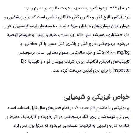
در سال ۱۳۸۴ بردوفیکس به تصویب هیئت نظارت بر سموم رسید.
بردوفیکس قارچ کش و باکتری کش حفاظتی تماسی است که برای پیشگیری و
درمان انواع بیماری‌های درختان میوهٔ دانه دار، هسته دار، نیمه گرمسیری خزان
دار، خشکباری، همیشه سبز، دانه ریز، سبزی، صیفی، زینتی و غیرمثمر توصیه
می‌شود. بردوفیکس قارچ کش و باکتری کش مسی با اثر حفاظتی، با
LD50>4000 mg/kg و جزء سالم‌ترین سموم معدنی است. بردوفیکس
تاییدیه‌های انجمن ارگانیک ایران، شرکت بیوسان گواه و تاییدیهٔ Bio
inspecta را برای بردوفیکس دریافت کرده‌است.
خواص فیزیکی و شیمیایی
بردوفیکس با داشتن pH حدود ۷، در تمام فصل‌های سال قابل استفاده است.
پس از پاشیده شدن روی گیاه بردوفیکس در اثر رطوبت و گازکربنیک محیط و
گیاه به تدریج تبدیل به ترکیبات کمپلکسی می‌شود که مرتباً یون مس آزاد