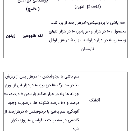
پوسیدگی گل آذین
(غلاف گل آذین)
)
خامج)
سم پاشی با بردوفیکس١۰درهزار بعد از برداشت
محصول ، ١۰ در هزار اواخر پاییز، ١۰ در هزار انتهای
لکه طاووسی
زیتون
زمستان، ۵ در هزار دراواسط بهار، ۵ در هزار اوایل
تابستان
سم پاشی با بردوفیکس ١۰ درهزار پس از ریزش
٧۰ درصد برگ ها درپاییز، ١۰ درهزار قبل از تورم
جوانه ها و۵ در هزار هنگام بازشدن ۵ درصد، ۵۰
آتشک
درصد و ١۰۰ درصد شکوفه ها. درصورت وجود
آلودگی، سم پاشی با بردوفیکس ۵ درهزاربعد از
گلدهی در سه نوبت با فواصل ١۰ روزه تکرار
شود.