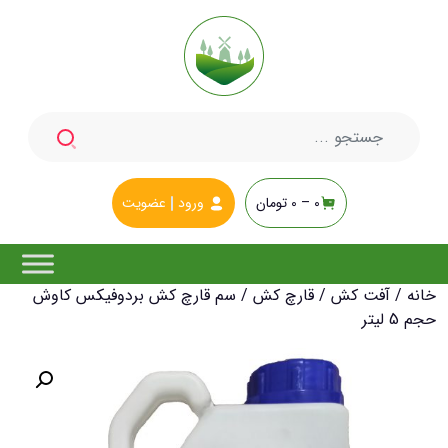
جستجو
برای:
0 –
0
تومان
ورود
عضویت
خانه
/
آفت کش
/
قارچ کش
/ سم قارچ کش بردوفیکس کاوش
حجم 5 لیتر