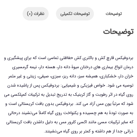
کاوش
توضیحات
توضیحات تکمیلی
نظرات (0)
حجم
5
توضیحات
لیتر
عدد
بردوفیکس قارچ کش و باکتری کش حفاظتی تماسی است که برای پیشگیری و
درمان انواع بیماری های درختان میوۀ دانه دار، هسته دار، نیمه گرمسیری
خزان دار، خشکباری، همیشه سبز، دانه ریز، سبزی، صیفی، زینتی و غیر مثمر
توصیه می شود. خواص فیزیکی و شیمیایی: بردوفیکس پس از پاشیده شدن
روی گیاه در اثر رطوبت و گاز کربنیک به تدریج تبدیل به ترکیبات کمپلکسی می
شود که مرتباً یون مس آزاد می کند. بردوفیکس بدون بافت کریستالی است و
به‌ صورت تودۀ به‌ هم‌ چسبیده و یکنواخت روی گیاه کاملاً می‌نشیند درحالی
که سایر ترکیبات مسی مانند اکسی کلرور مس به ‌دلیل داشتن بافت کریستالی
ذراتی جدا از هم داشته و کمتر بر روی گیاه می‌نشینند.