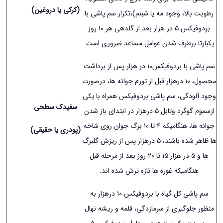
(کرکی یا دروغین)
رطوبت بالا، وجود مه یا شبنم)،تکرار سم پاشی با
بردوفیکس ۵ در هزار بعد از گلدهی هر ١۰ روز
یکبارتا برطرف شدن عوامل مساعد ضروری است.
سم پاشی با بردوفیکس١۰ در هزار پس از برداشت
محصول، ١۰ درهزار قبل از تورم جوانه ها، درصورت
وجود آلودگی، سم پاشی بردوفیکس همراه با یکی
سفیدک سطحی
ازسموم گوگرد وتابل ۵ درهزار در ابتدای باز شدن
جوانه ها، هنگامیکه ۴ تا ١۰ برگ جوان روی شاخه
(پودری یا حقیقی
)
ها ظاهر شده باشند، ۵ درهزار پس از ریزش گلبرگ
ها و ۵ در هزار ١۵ تا ٢۰ روز بعد از مرحله قبل
هنگامیکه غوره ها تازه ترش شده اند.
سم پاشی کل گیاه با بردوفیکس ١۰ درهزار به
منظور جلوگیری از سرمازدگی، قلمه و ریشه نهال