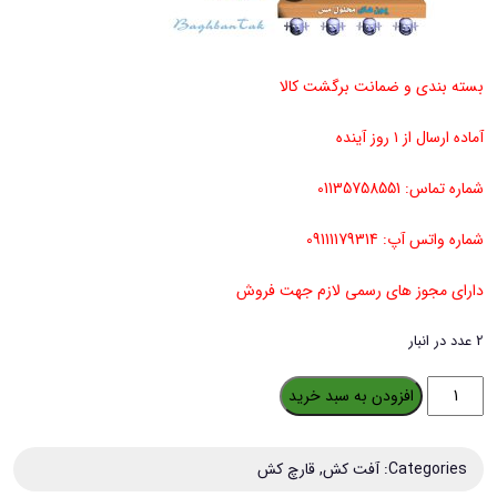
بسته بندی و ضمانت برگشت کالا
آماده ارسال از ۱ روز آینده
شماره تماس: 01135758551
شماره واتس آپ: 09111179314
دارای مجوز های رسمی لازم جهت فروش
2 عدد در انبار
سم
افزودن به سبد خرید
قارچ
کش
Categories:
آفت کش
,
قارچ کش
بردوفیکس