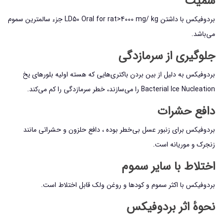
سمیت
بردوفیکس با داشتن LD50 Oral for rat>4000 mg/ kg جزء سالمترین سموم
می‌باشد.
جلوگیری از سرمازدگی
بردوفیکس به دلیل از بین بردن باکتری‌هایی که هسته اولیه بلورهای یخ
Bacterial Ice Nucleation را می‌سازند، خطر سرمازدگی را کم می‌کند.
دافع حشرات
بردوفیکس برای زنبور عسل بی‌خطر بوده ، دافع حلزون و حشراتی مانند
زنجرک و موریانه است.
اختلاط با سایر سموم
بردوفیکس با اکثر سموم و کودها و روغن ولک قابل اختلاط است.
نحوهٔ اثر بردوفیکس