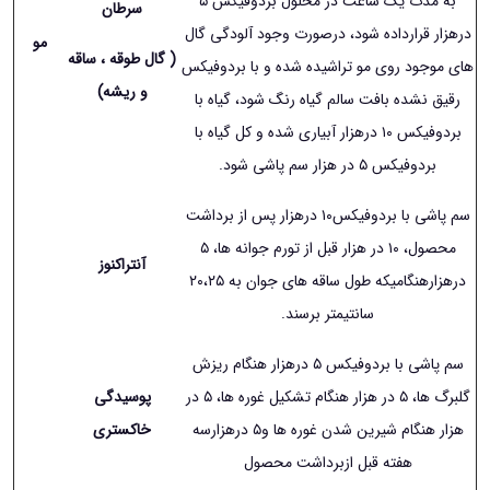
به مدت یک ساعت در محلول بردوفیکس ۵
سرطان
درهزار قرارداده شود، درصورت وجود آلودگی گال
مو
( گال طوقه ، ساقه
های موجود روی مو تراشیده شده و با بردوفیکس
و ریشه)
رقیق نشده بافت سالم گیاه رنگ شود، گیاه با
بردوفیکس ١۰ درهزار آبیاری شده و کل گیاه با
بردوفیکس ۵ در هزار سم پاشی شود.
سم پاشی با بردوفیکس١۰ درهزار پس از برداشت
محصول، ١۰ در هزار قبل از تورم جوانه ها، ۵
آنتراکنوز
درهزارهنگامیکه طول ساقه های جوان به ٢۰،٢۵
سانتیمتر برسند.
سم پاشی با بردوفیکس ۵ درهزار هنگام ریزش
گلبرگ ها، ۵ در هزار هنگام تشکیل غوره ها، ۵ در
پوسیدگی
هزار هنگام شیرین شدن غوره ها و۵ درهزارسه
خاکستری
هفته قبل ازبرداشت محصول