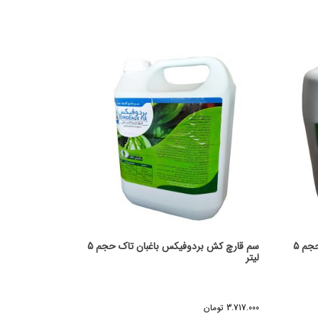
سم قارچ کش بردوفیکس رجا شیمی حجم 5
سم قارچ کش بردوفیکس باغبان تاک حجم 5
لیتر
3.717.000
تومان