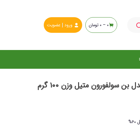
0 –
0
تومان
ورود
عضویت
 سولفورون متیل وزن 100 گرم
۶%