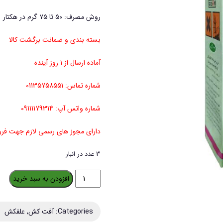
روش مصرف: ۵۰ تا ۷۵ گرم در هکتار
بسته بندی و ضمانت برگشت کالا
آماده ارسال از ۱ روز آینده
شماره تماس: 01135758551
شماره واتس آپ: 09111179314
دارای مجوز های رسمی لازم جهت ف
3 عدد در انبار
علف
افزودن به سبد خرید
کش
لونداکس
Categories:
آفت کش
,
علفکش
مدل