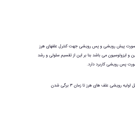
 صورت پیش رویشی و پس رویشی جهت کنترل علفهای هرز
 و ایزولوسیون می باشد بنا بر ‌این از تقسیم سلولی و رشد
رت پس رویشی کاربرد دارد.
مواد تشکیل دهنده بن سولفورون متیل ۶۰% فرمولاسیون: ۶۰% DF روش مصرف: ۵۰ تا ۷۵ گرم در هکتار از ۱ تا ۳ برگی شدن برنج و مراحل اولیه رویشی علف های هرز تا زمان ۳ برگی شدن