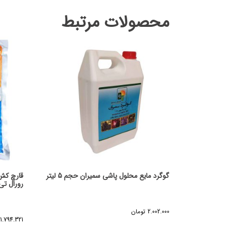
محصولات مرتبط
گوگرد مایع محلول پاشی سمیران حجم 5 لیتر
قارچ کش 
رورال تی اس
2.002.000
تومان
1.794.321