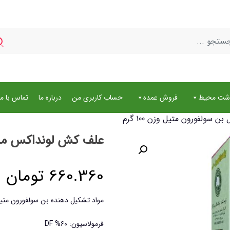
اشت محیط
فروش عمده
حساب کاربری من
درباره ما
تماس با ما
ولفورون متیل وزن 100 گرم
علف کش لونداکس مدل بن
660.360
تومان
مواد تشکیل دهنده بن سولفورون متیل ۰
فرمولاسیون: ۶۰% DF