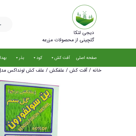
جستجو
برای:
دیجی لتکا
گلچینی از محصولات مزرعه
صفحه اصلی
آفت کش
کود
بذر
بهد
خانه
/
آفت کش
/
علفکش
/ علف کش لونداکس مدل بن س