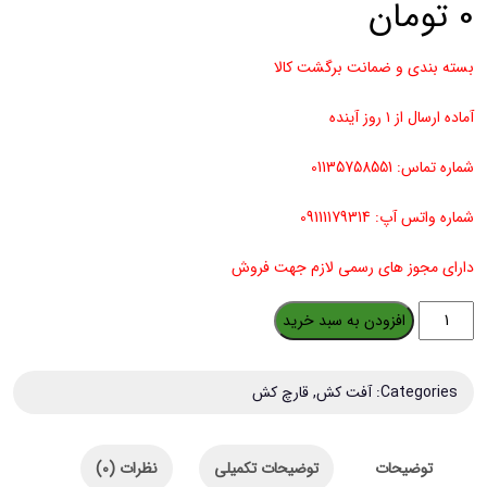
0
تومان
بسته بندی و ضمانت برگشت کالا
آماده ارسال از ۱ روز آینده
شماره تماس: 01135758551
شماره واتس آپ: 09111179314
دارای مجوز های رسمی لازم جهت فروش
قارچ
افزودن به سبد خرید
کش
اکویشن
Categories:
آفت کش
,
قارچ کش
پرو
مدل
توضیحات
توضیحات تکمیلی
نظرات (0)
اکولایزر