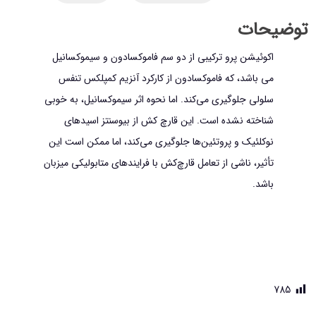
وزن
توضیحات
200
اکوئیشن پرو ترکیبی از دو سم فاموكسادون و سيموكسانيل
گرم
می باشد، که فاموكسادون از كاركرد آنزيم كمپلكس تنفس
عدد
سلولی جلوگيری می‌كند. اما نحوه اثر سيموكسانيل، به خوبی
شناخته نشده است. اين قارچ کش از بيوسنتز اسيدهای
نوكلئيک و پروتئين‌ها جلوگيری می‌كند، اما ممكن است اين
تأثير، ناشی از تعامل قارچ‌كش با فرايند‌های متابوليكی ميزبان
باشد.
785