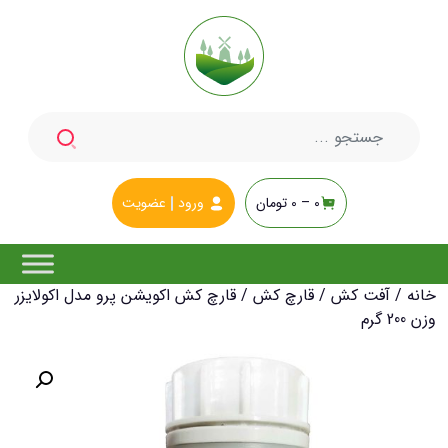
جستجو
برای:
0 –
0
تومان
ورود
عضویت
خانه
/
آفت کش
/
قارچ کش
/ قارچ کش اکویشن پرو مدل اکولایزر
وزن 200 گرم