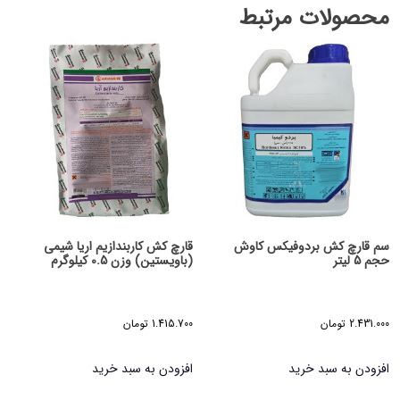
محصولات مرتبط
سم قارچ کش بردوفیکس کاوش
قارچ کش کاربندازیم اریا شیمی
حجم 5 لیتر
(باویستین) وزن 0.5 کیلوگرم
2.431.000
تومان
1.415.700
تومان
افزودن به سبد خرید
افزودن به سبد خرید