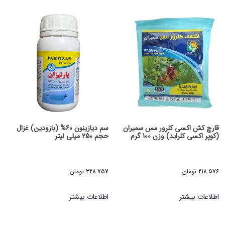
قارچ کش اکسی کلرور مس سمیران
سم دیازینون 60% (بازودین) غزال
(کوپر اکسی کلراید) وزن 100 گرم
حجم 250 میلی لیتر
218.576
تومان
328.757
تومان
اطلاعات بیشتر
اطلاعات بیشتر