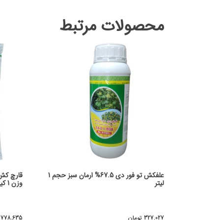
محصولات مرتبط
علفکش تو فور دی 67.5% ارمان سبز حجم 1
قارچ کش 
لیتر
وزن 1 کیلوگرم
327.027
تومان
778.635