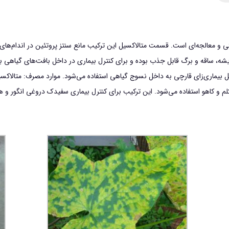
و معالجه‌اي است. قسمت متالاكسيل اين تركيب مانع سنتز پروتئين در اندام‌هاي
ريشه، ساقه و برگ قابل جذب بوده و براي كنترل بيماري در داخل بافت‌هاي گياهي
م، گل ‌كلم و كاهو استفاده مي‌شود. اين تركيب براي كنترل بيماري سفيدك دروغي انگو