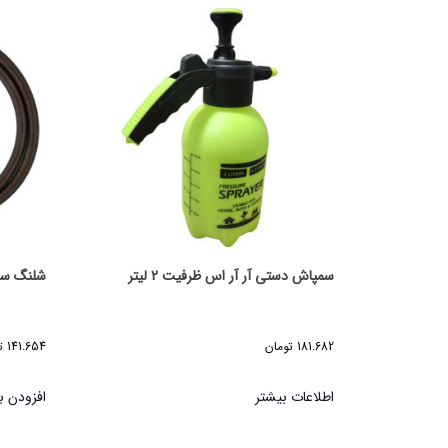
سمپاش دستی آر آر اس ظرفیت 2 لیتر
شلنگ س
181.682
تومان
141.654
ت
اطلاعات بیشتر
افزودن ب