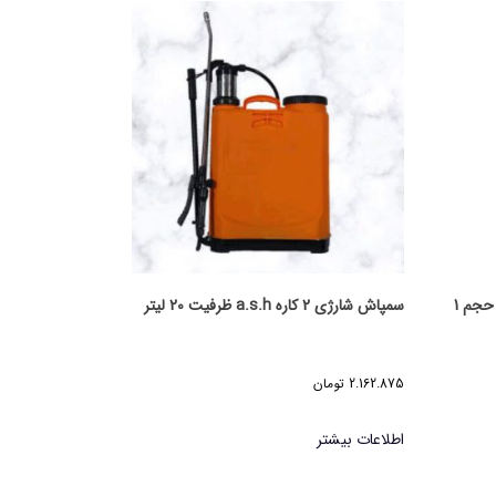
روغن ولک کاوش مدل امولوسیون 92 حجم 1
سمپاش شارژی 2 کاره a.s.h ظرفیت 20 لیتر
2.162.875
تومان
اطلاعات بیشتر