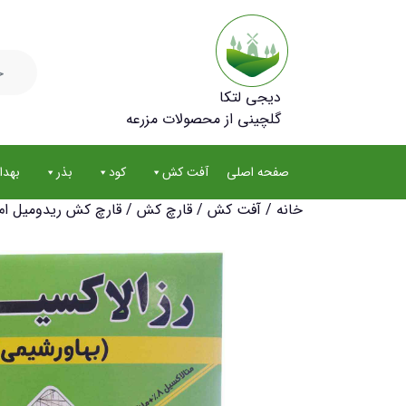
جستجو
برای:
دیجی لتکا
گلچینی از محصولات مزرعه
صفحه اصلی
آفت کش
کود
بذر
بهد
خانه
/
آفت کش
/
قارچ کش
/ قارچ کش ریدومیل ام زد وزن