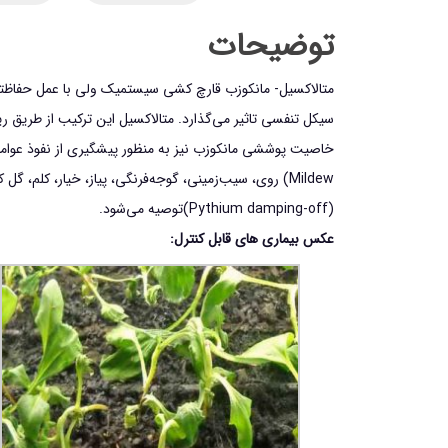
توضیحات
متالاکسیل- مانکوزب قارچ كشي سيستميك ولي با عمل حفاظتي 
سيكل تنفسي تاثير مي‌گذارد. متالاكسيل اين تركيب از طريق 
Mildew) روي، سيب‌زميني، گوجه‌فرنگي، پياز، خيار، كل
(Pythium damping-off)توصيه مي‌شود.
عکس بیماری های قابل کنترل: