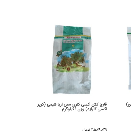
ن)
قارچ کش اکسی کلرور مس اریا شیمی (کوپر
اکسی کلراید) وزن 1 کیلوگرم
2.584.839
تومان