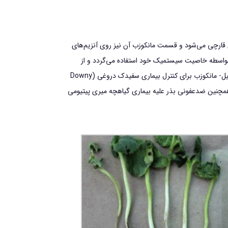
 قارچي مي‌شود و قسمت مانكوزب آن نيز روي آنزيم‌هاي
 بواسطه خاصيت سيستميك خود استفاده مي‌گردد و از
خاصيت پوششي مانكوزب نيز به منظور پيشگيري از نفوذ عوامل بيماري‌زاي قارچي به داخل نسوج گياهي استفاده مي‌شود. موارد مصرف: متالاکسیل- مانکوزب براي كنترل بيماري سفيدك دروغي (Downy
ر و همچنين ضدعفوني بذر عليه بيماري گياهچه ميري پيتيومي