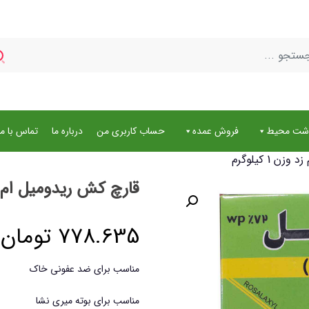
اشت محیط
فروش عمده
حساب کاربری من
درباره ما
تماس با ما
 1 کیلوگرم
قارچ کش ریدومیل ام زد وزن 
778.635
تومان
مناسب برای ضد عفونی خاک
مناسب برای بوته میری نشا