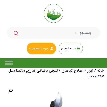
جستجو
برای:
0 –
0
تومان
ورود
عضویت
خانه
/
ابزار
/
اصلاح گیاهان
/ قیچی باغبانی شارژی ماکیتا مدل
48V مکس