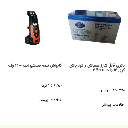
باتری قابل شارژ سمپاش و کود پاش
کارواش نیمه صنعتی ایمر 2100 وات
کروز 12 ولت 2.4am
9.516.650
تومان
1.728.570
تومان
اطلاعات بیشتر
اطلاعات بیشتر