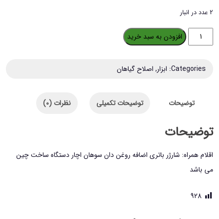
2 عدد در انبار
قیچی
افزودن به سبد خرید
باغبانی
شارژی
Categories:
ابزار
,
اصلاح گیاهان
ماکیتا
مدل
توضیحات
توضیحات تکمیلی
نظرات (0)
48V
مکس
توضیحات
عدد
اقلام همراه: شارژر باتری اضافه روغن دان سوهان اچار دستگاه ساخت چین
می باشد
928