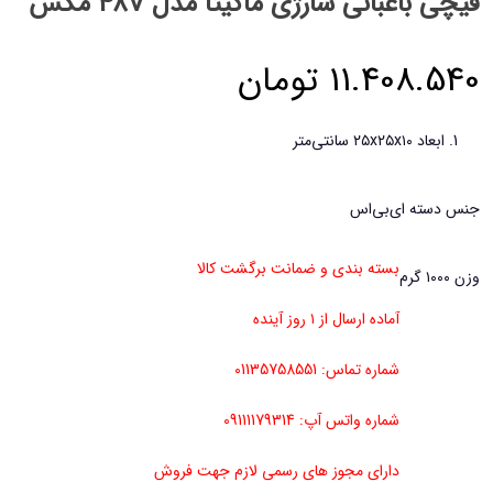
قیچی باغبانی شارژی ماکیتا مدل 48V مکس
11.408.540
تومان
ابعاد ۲۵x۲۵x۱۰ سانتی‌متر
جنس دسته ای‌بی‌اس
بسته بندی و ضمانت برگشت کالا
وزن ۱۰۰۰ گرم
آماده ارسال از ۱ روز آینده
شماره تماس: 01135758551
شماره واتس آپ: 09111179314
دارای مجوز های رسمی لازم جهت فروش