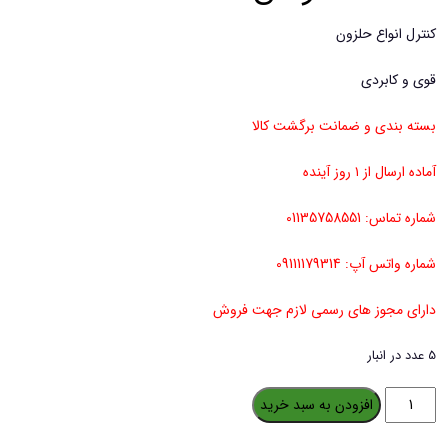
کنترل انواع حلزون
قوی و کابردی
بسته بندی و ضمانت برگشت کالا
آماده ارسال از ۱ روز آینده
شماره تماس: 01135758551
شماره واتس آپ: 09111179314
دارای مجوز های رسمی لازم جهت فروش
5 عدد در انبار
متالدهاید
افزودن به سبد خرید
6%