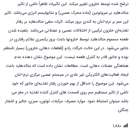
ترشح شده توسط حلزون تغییر میکند. این تاثیرات ظاهراً ناشی از تاثیر
متالدهاید بر سروتونین (ماده محرک عصبی) و متابولیسم انرژی می‌باشد. تاثیر
این سم بر نرم¬تنان به کندی بروز میکند. اثرات منفی متالدهاید بر رفتار
تغذیه‌ای حلزون ترکیبی از اختلالات عصبی و عضلانی می‌باشد. بلعیده شدن
طعمه مسموم متالدهاید توسط حلزونها باعث بروز یکسری علائم رفتاری در
جانور می‌شود. در این حالت حرکات رادو (قطعات دهانی حلزون) بسیار نامنظم
بوده و جانور قادر به کنترل طعمه نیست. این موضوع نشان دهنده عدم
هماهنگی عضلات دهانی است. مطالعات نشان داده است که متالدهاید باعث
ایجاد فعالیت‌های الکتریکی غیر عادی در سیستم عصبی مرکزی نرم¬تنان
می‌شود. این موضوع را حداقل از بهم خوردن رفتار تغذیه‌ای جانور که خود
ناشی از تاثیر مستقیم سم روی قسمت های کنترل کننده تغذیه در مغز می
باشد میتوان استنباط نمود. موارد مصرف: مرکبات، توتون، سبزی، جالیز و اشجار
جنگلی
1,880