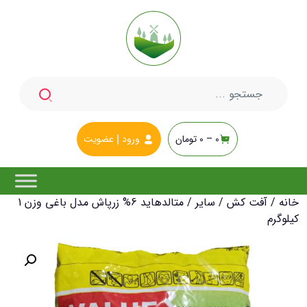
جستجو
برای:
0 –
0
تومان
ورود
عضویت
خانه
/
آفت کش
/
سایر
/ متالدهاید 6% زرپاش مدل باغی وزن 1
کیلوگرم