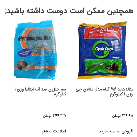
همچنین ممکن است دوست داشته باشید;
متالدهاید 6% گیاه مدل متالان جی
سم حلزون ضد آب ایتالیا وزن 1
وزن 1 کیلوگرم
کیلوگرم
314.600
تومان
344.330
تومان
افزودن به سبد خرید
اطلاعات بیشتر