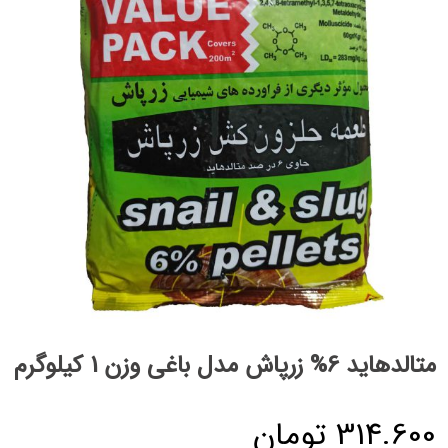
متالدهاید 6% زرپاش مدل باغی وزن 1 کیلوگرم
314.600
تومان