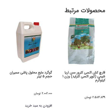
محصولات مرتبط
قارچ کش اکسی کلرور مس اریا
گوگرد مایع محلول پاشی سمیران
شیمی (کوپر اکسی کلراید) وزن 1
حجم 5 لیتر
کیلوگرم
2.002.000
تومان
2.584.839
تومان
افزودن به سبد خرید