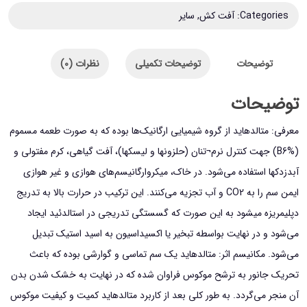
زرپاش
Categories:
آفت کش
,
سایر
مدل
باغی
توضیحات
توضیحات تکمیلی
نظرات (0)
وزن
1
توضیحات
کیلوگرم
معرفی: متالدهاید از گروه شیمیایی ارگانیک‌ها بوده که به صورت طعمه مسموم
عدد
(B6%) جهت کنترل نرم¬تنان (حلزونها و لیسکها)، آفت گیاهی، کرم مفتولی و
آبدزدکها استفاده می‌شود. در خاک، میکروارگانیسم‌های هوازی و غیر هوازی
ایمن سم را به CO2 و آب تجزیه می‌کنند. این ترکیب در حرارت بالا به تدریج
دپلیمریزه میشود به این صورت که گسستگی تدریجی در استالدئید ایجاد
می‌شود و در نهایت بواسطه تبخیر یا اکسیداسیون به اسید استیک تبدیل
می‌شود. مکانیسم اثر: متالدهاید یک سم تماسی و گوارشی بوده که باعث
تحریک جانور به ترشح موکوس فراوان شده که در نهایت به خشک شدن بدن
آن منجر می‌گردد. به طور کلی بعد از کاربرد متالدهاید کمیت و کیفیت موکوس