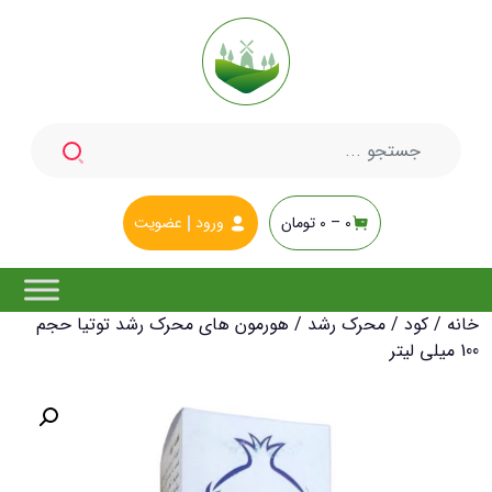
جستجو
برای:
0 –
0
تومان
ورود
عضویت
خانه
/
کود
/
محرک رشد
/ هورمون های محرک رشد توتیا حجم
100 میلی لیتر