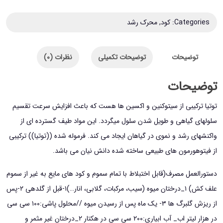
های
محرک
Categories:
کود
,
محرک رشد
رشد
توتیا
توضیحات
توضیحات تکمیلی
نظرات (0)
حجم
100
توضیحات
میلی
توتیا ترکیبی از سیتوکنین و اکسین ها هست که باعث افزایش سرعت تقسیم
لیتر
سلولهای گیاهی و طویل شدن سلول میگردد. این مواد طیف گسترده ای از
عدد
واکنشهای رشد و نموی در گیاهان ایجاد می کند. فرموله شده ((توتیا)) ترکیبی
از فیتوهورمون های طبیعی ساخته شده دانش نیان می باشد.
دستورالعمل مصرف(قابل اختبلاط با تمام سموم و کود های مایع به غیر از سموم
علف کش) ۱_درختان میوه (سیب، مرکبات، گلابی، انار…)۱-قبل از گلدهی ۲-پس
از ریزش گلبرگ ها ۳- یک ماه پس از رسیدن میوه //محلول پاشی:۱۰۰ سی سی
در هزار لیتر اب_ آب ابیاری:۲۰۰ سی سی در هکتار ۲_درختان غیر مثمر و