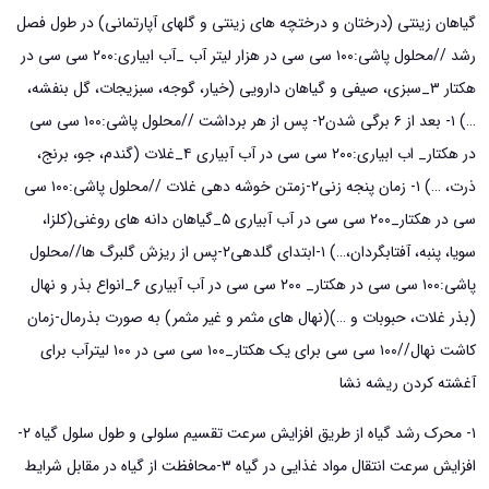
گیاهان زینتی (درختان و درختچه های زینتی و گلهای آپارتمانی) در طول فصل
رشد //محلول پاشی:۱۰۰ سی سی در هزار لیتر آب _آب ابیاری:۲۰۰ سی سی در
هکتار ۳_سبزی، صیفی و گیاهان دارویی (خیار، گوجه، سبزیجات، گل بنفشه،
…) ۱- بعد از ۶ برگی شدن۲- پس از هر برداشت //محلول پاشی:۱۰۰ سی سی
در هکتار_ اب ابیاری:۲۰۰ سی سی در آب آبیاری ۴_غلات (گندم، جو، برنج،
ذرت، …) ۱- زمان پنجه زنی۲-زمتن خوشه دهی غلات //محلول پاشی:۱۰۰ سی
سی در هکتار_۲۰۰ سی سی در آب آبیاری ۵_گیاهان دانه های روغنی(کلزا،
سویا، پنبه، آفتابگردان،…) ۱-ابتدای گلدهی۲-پس از ریزش گلبرگ ها//محلول
پاشی:۱۰۰ سی سی در هکتار_ ۲۰۰ سی سی در آب آبیاری ۶_انواع بذر و نهال
(بذر غلات، حبوبات و …)(نهال های مثمر و غیر مثمر) به صورت بذرمال-زمان
کاشت نهال//۱۰۰ سی سی برای یک هکتار_۱۰۰ سی سی در ۱۰۰ لیترآب برای
آغشته کردن ریشه نشا
۱- محرک رشد گیاه از طریق افزایش سرعت تقسیم سلولی و طول سلول گیاه ۲-
افزایش سرعت انتقال مواد غذایی در گیاه ۳-محافظت از گیاه در مقابل شرایط