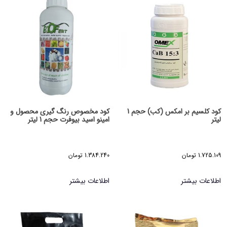
کود کلسیم بر امکس (کب) حجم 1
کود مخصوص رنگ گیری محصول و
لیتر
امینو اسید بیوفرت حجم 1 لیتر
1.725.109
تومان
1.384.240
تومان
اطلاعات بیشتر
اطلاعات بیشتر