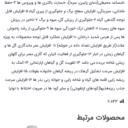
نامساعد محیطی(دمای پایین، سرما)، خسارت باکتری ها و ویروس ها ۴-حفظ
شادابی، سبزینگی، افزایش سطح برگ و جلوگیری از پیری گیاه ۵-افزایش قابل
توجه گلدهی گیاه ۶-جلوگیری از ریزش گل، میوه و برگ ۷-تاخیر در ریزش
میوه های رسیده ۸-کاهش ترک خوردگی میوه ها ۹-جلوگیری از رشد پاجوش
ها پس از هرس شدید درختان ۱۰-افزایش عملکرد قابل توجه محصولات به ویژه
غلات(از طریق افزایش تعداد دانه در خوشه) ۱۱- افزایش عمر ماندگاری گل ها و
گیاهان زینتی در انبار ۱۲-جلوگیری از فعالیت اتیلن که گازی مضر برای گلهای
زینتی شاخه بریده می باشد ۱۳-تقویت گل و گیاهان اپارتمانی ۱۴-کمک به
افزایش سرعت تشکیل گرهک در ریشه گیاهان خانواده بقولات ۱۵-افزایش
ریشه زایی قلمه های گیاه و شاخه زایی و جوانه زنی بذر ها ۱۶-افزایش سرعت
جذب ریزمغذیها(کودهای اپتقویتی) و سایر کود ها در صروت اختلاط با توتیا
2,843
محصولات مرتبط