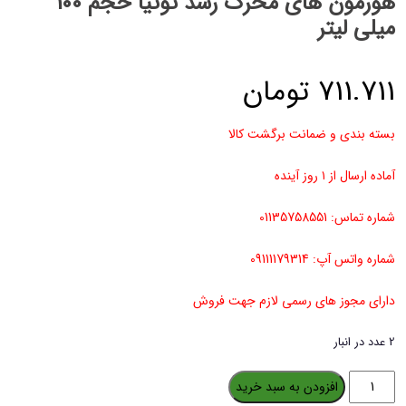
هورمون های محرک رشد توتیا حجم 100
میلی لیتر
711.711
تومان
بسته بندی و ضمانت برگشت کالا
آماده ارسال از ۱ روز آینده
شماره تماس: 01135758551
شماره واتس آپ: 09111179314
دارای مجوز های رسمی لازم جهت فروش
2 عدد در انبار
هورمون
افزودن به سبد خرید