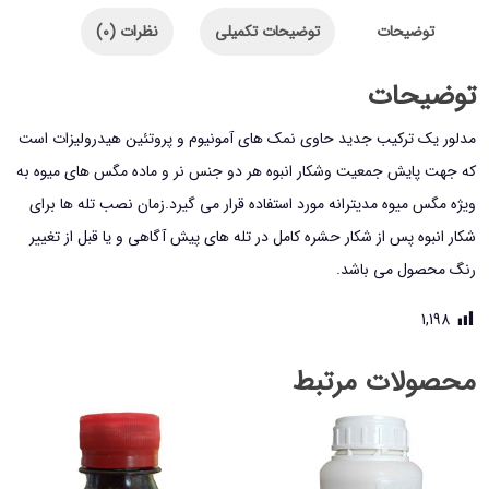
مگس
توضیحات
توضیحات تکمیلی
نظرات (0)
میوه
کیمیا
توضیحات
سبزآور
مدلور یک ترکیب جدید حاوی نمک های آمونیوم و پروتئین هیدرولیزات است
مدل
که جهت پایش جمعیت وشکار انبوه هر دو جنس نر و ماده مگس های میوه به
مدلور
ویژه مگس میوه مدیترانه مورد استفاده قرار می گیرد.زمان نصب تله ها برای
حجم
شکار انبوه پس از شکار حشره کامل در تله های پیش آگاهی و یا قبل از تغییر
1
رنگ محصول می باشد.
لیتر
عدد
1,198
محصولات مرتبط