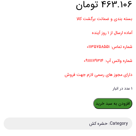
463.106
تومان
بسته بندی و ضمانت برگشت کالا
آماده ارسال از ۱ روز آینده
شماره تماس: 01135758551
شماره واتس آپ: 09111179314
دارای مجوز های رسمی لازم جهت فروش
1 عدد در انبار
پروتئین
افزودن به سبد خرید
هیدرولیزات
جلب
Category:
حشره کش
کننده