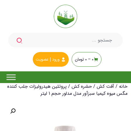
جستجو
برای:
0 –
0
تومان
ورود
عضویت
خانه
/
آفت کش
/
حشره کش
/ پروتئین هیدرولیزات جلب کننده
مگس میوه کیمیا سبزآور مدل مدلور حجم 1 لیتر