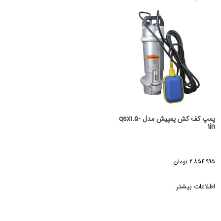
پمپ کف کش پمپیش مدل qsx1.5-
1in
2.854.995
تومان
اطلاعات بیشتر