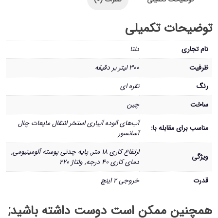
توضیحات تکمیلی
نام تجاری
دلتا
ظرفیت
۳۰۰ لیتر بر دقیقه
رنگ
نقره ای
ساخت
چین
آب‌های آلوده آبیاری استخر انتقال مایعات چال
مناسب برای مقابله با:
آسانسور
ارتفاع کاری 18 متر, پایه چدنی پوسته آلومینیومی,
ویژگی
دمای کاری 40 درجه, ولتاژ 220
قدرت
خروجی 2 اینچ
همچنین ممکن است دوست داشته باشید;