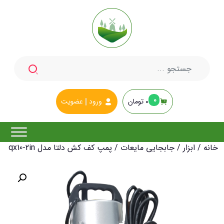
جستجو
برای:
0
0
تومان
ورود
عضویت
خانه
/
ابزار
/
جابجایی مایعات
/ پمپ کف کش دلتا مدل qx10-2in