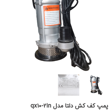
پمپ کف کش دلتا مدل qx10-2in