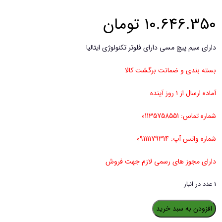
10.646.350
تومان
دارای سیم پیچ مسی دارای فلوتر تکنولوژی ایتالیا
بسته بندی و ضمانت برگشت کالا
آماده ارسال از ۱ روز آینده
شماره تماس: 01135758551
شماره واتس آپ: 09111179314
دارای مجوز های رسمی لازم جهت فروش
1 عدد در انبار
پمپ
افزودن به سبد خرید
کف