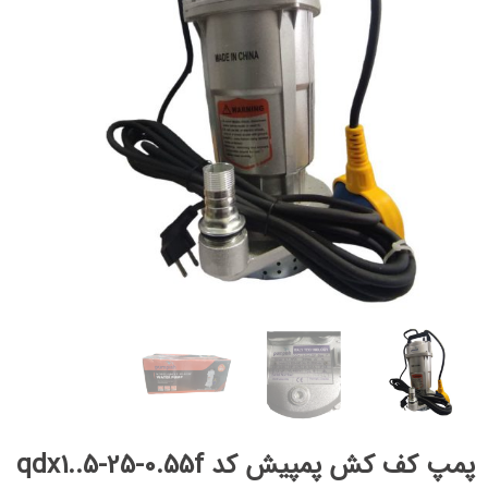
پمپ کف کش پمپیش کد qdx1..5-25-0.55f