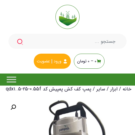
جستجو
برای:
0 –
0
تومان
ورود
عضویت
خانه
/
ابزار
/
سایر
/ پمپ کف کش پمپیش کد qdx1..5-25-0.55f