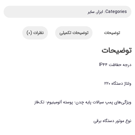
کش
Categories:
ابزار
,
سایر
پمپیش
کد
توضیحات
توضیحات تکمیلی
نظرات (0)
qdx1..5-
25-
توضیحات
0.55f
عدد
درجه حفاظت IP۴۴
ولتاژ دستگاه ۲۲۰
ویژگی‌های پمپ سیالات پایه چدن- پوسته آلومینیوم- تک‌فاز
نوع موتور دستگاه برقی