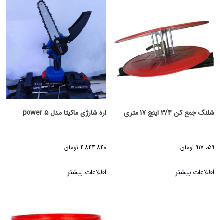
شلنگ جمع کن 3/4 اینچ 17 متری
اره شارژی ماکیتا مدل power 5
917.059
تومان
4.844.840
تومان
اطلاعات بیشتر
اطلاعات بیشتر