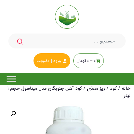
جستجو
برای:
0 –
0
تومان
ورود
عضویت
خانه
/
کود
/
ریز مغذی
/ کود آهن جنوبگان مدل میناسول حجم 1
لیتر