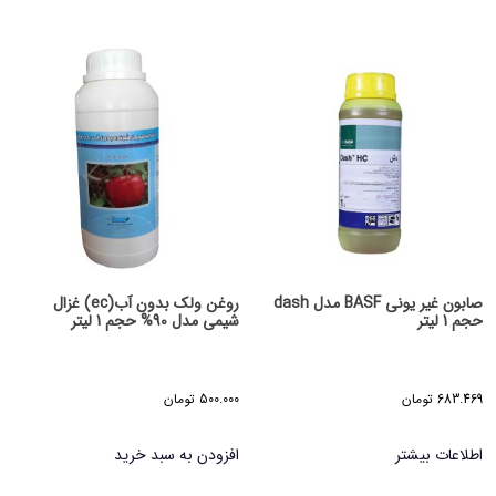
صابون غیر یونی BASF مدل dash
روغن ولک بدون آب(ec) غزال
حجم 1 لیتر
شیمی مدل 90% حجم 1 لیتر
683.469
تومان
500.000
تومان
اطلاعات بیشتر
افزودن به سبد خرید