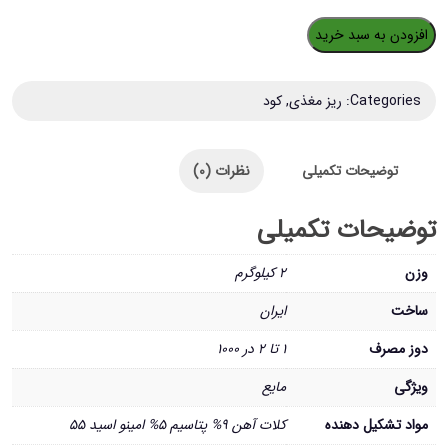
کود
افزودن به سبد خرید
آهن
جنوبگان
Categories:
ریز مغذی
,
کود
مدل
میناسول
توضیحات تکمیلی
نظرات (0)
حجم
1
توضیحات تکمیلی
لیتر
عدد
وزن
2 کیلوگرم
ساخت
ایران
دوز مصرف
1 تا 2 در 1000
ویژگی
مایع
مواد تشکیل دهنده
کلات آهن ۹% پتاسیم ۵% امینو اسید ۵۵