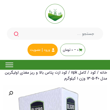
جستجو
برای:
0 –
0
تومان
ورود
عضویت
خانه
/
کود
/
کامل npk
/ کود ازت پتاس بالا و ریز مغذی اولیگرین
مدل 40-5-13 وزن 1 کیلوگرم