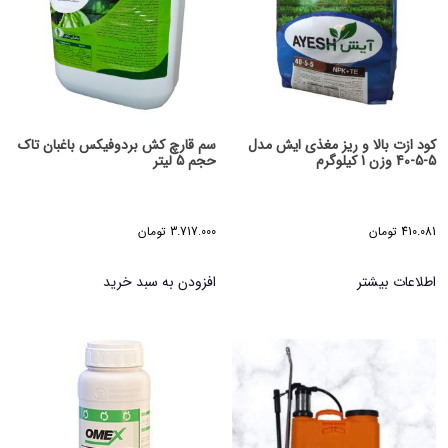
کود ازت بالا و ریز مغذی ایش مدل
سم قارچ کش بردوفیکس باغبان تاک
5-5-40 وزن 1 کیلوگرم
حجم 5 لیتر
410.081
تومان
3.717.000
تومان
اطلاعات بیشتر
افزودن به سبد خرید