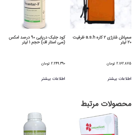
سمپاش شارژی 2 کاره a.s.h ظرفیت
کود جلبک دریایی 90 درصد امکس
20 لیتر
(سی استار اف) حجم 1 لیتر
2.162.875
تومان
2.249.390
تومان
اطلاعات بیشتر
اطلاعات بیشتر
محصولات مرتبط