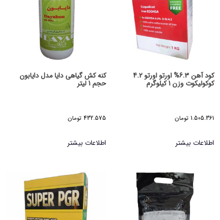
کود آهن 6.3% اورتو اورتو 4.2
کنه کش گیاهی دایا مدل دایابون
کوکولیکوت وزن 1 کیلوگرم
حجم 1 لیتر
1.505.361
تومان
432.575
تومان
اطلاعات بیشتر
اطلاعات بیشتر