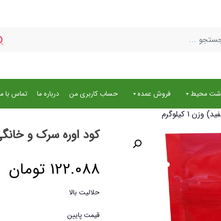
اشت محیط
فروش عمده
حساب کاربری من
درباره ما
تماس با ما
 1 کیلوگرم
کود اوره سرک و خانگی (کو
122.088
تومان
حلالیت بالا
قیمت پایین