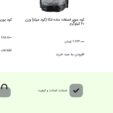
کود سوپر فسفات ساده لتکا (کود سیاه) وزن
کود بوریک ا
20 کیلوگرم
285.500
2.223.000
تومان
اطلاعات 
افزودن به سبد خرید
ضمانت اصالت و کیفیت