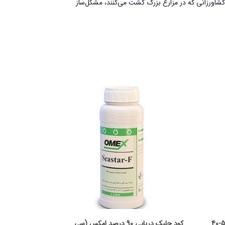
 کشاورزانی که در مزارع بزرگ کشت می‌کنند، مشکل‌ساز
کود ازت بالا و ریز مغذی ایش مدل 5-5-40
کود جلبک دریایی 90 درصد امکس (سی