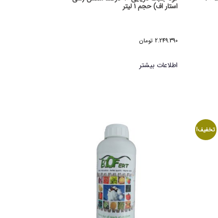
استار اف) حجم 1 لیتر
2.249.390
تومان
اطلاعات بیشتر
تخفیف!