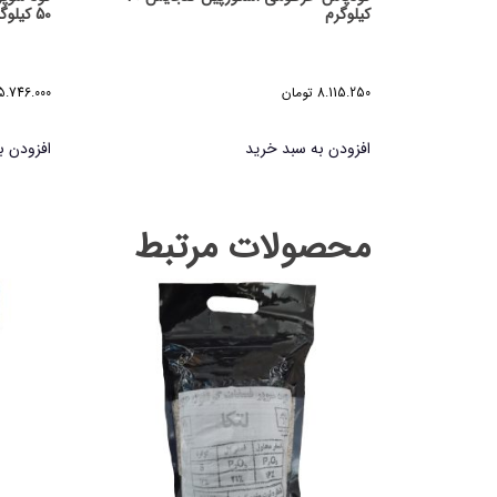
کیلوگرم
50 کیلوگرم (حمل با باربری)
8.115.250
تومان
5.746.000
افزودن به سبد خرید
افزودن ب
محصولات مرتبط