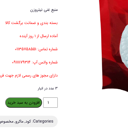
منبع غنی نیتروزن
بسته بندی و ضمانت برگشت کالا
آماده ارسال از ۱ روز آینده
شماره تماس: 01135758551
شماره واتس آپ: 09111179314
دارای مجوز های رسمی لازم جهت ف
3 عدد در انبار
کود
افزودن به سبد خرید
اوره
سرک
Categories:
کود
,
ماکرو
,
مخصوص ا
و