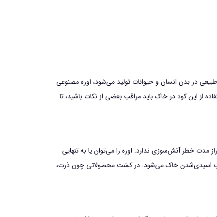
نسبت NPK (نیتروژن-فسفر-پتاسیم) در آن برابر با 0-0-46 است. با اینکه اوره به‌طور طبیعی در بدن انسان و حیوانات تولید می‌شود، اوره مصنوعی
فاده از این کود در خاک باید مراقب بعضی از نکات باشید، تا
از مدت خطر آتش‌سوزی ندارد. اوره را می‌توان یا به تنهایی
ه موحب اسیدی‌شدن خاک می‌شود. در کشت محصولاتی چون ذرت،