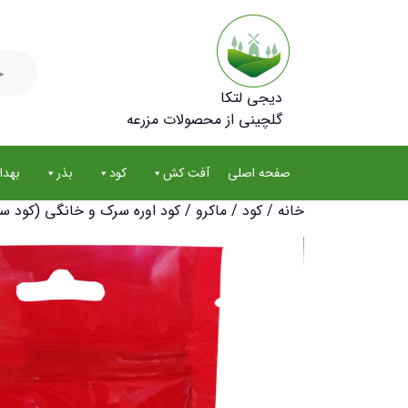
جستجو
برای:
دیجی لتکا
گلچینی از محصولات مزرعه
صفحه اصلی
آفت کش
کود
بذر
بهد
خانه
/
کود
/
ماکرو
/ کود اوره سرک و خانگی (کود سفید) وزن