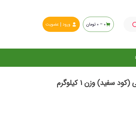
0 –
0
تومان
ورود
عضویت
د سفید) وزن 1 کیلوگرم