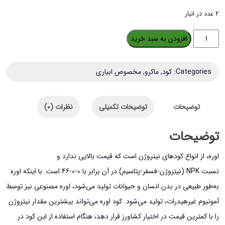
2 عدد در انبار
کود
افزودن به سبد خرید
اوره
محلول
Categories:
کود
,
ماکرو
,
مخصوص ابیاری
پاشی
(کود
توضیحات
توضیحات تکمیلی
نظرات (0)
سفید)
وزن
توضیحات
10
اوره، از انواع کودهای نیتروژن است که قیمت بالایی ندارد و
کیلوگرم
نسبت NPK (نیتروژن-فسفر-پتاسیم) در آن برابر با 0-0-46 است. با اینکه اوره
عدد
به‌طور طبیعی در بدن انسان و حیوانات تولید می‌شود، اوره مصنوعی نیز توسط
آمونیوم غیرهیدرات، تولید می‌شود. کود اوره می‌تواند بیشترین مقدار نیتروژن
را با کمترین قیمت در اختیار کشاورز قرار دهد، هنگام استفاده از این کود در