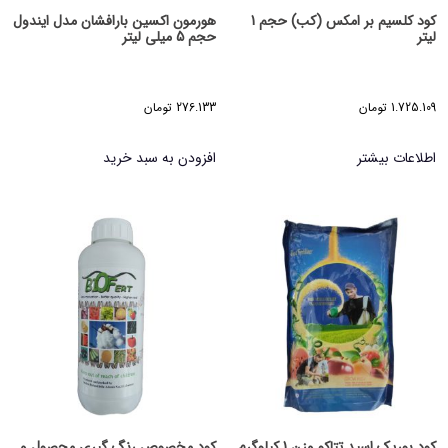
کود کلسیم بر امکس (کب) حجم 1
هورمون اکسین بارافشان مدل ایندول
لیتر
حجم 5 میلی لیتر
1.725.109
تومان
276.133
تومان
اطلاعات بیشتر
افزودن به سبد خرید
کود بوریک اسید تتاکو وزن 1 کیلوگرم
کود مخصوص رنگ گیری محصول و