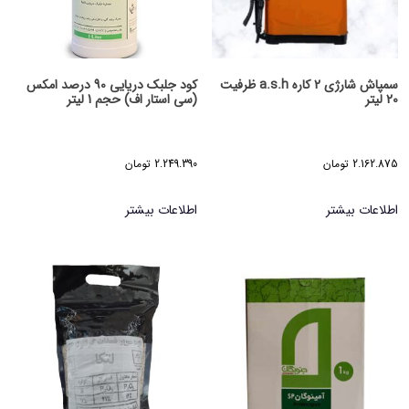
سمپاش شارژی 2 کاره a.s.h ظرفیت
کود جلبک دریایی 90 درصد امکس
20 لیتر
(سی استار اف) حجم 1 لیتر
2.162.875
تومان
2.249.390
تومان
اطلاعات بیشتر
اطلاعات بیشتر