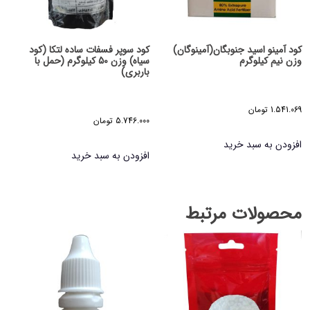
کود آمینو اسید جنوبگان(آمینوگان)
کود سوپر فسفات ساده لتکا (کود
وزن نیم کیلوگرم
سیاه) وزن 50 کیلوگرم (حمل با
باربری)
1.541.069
تومان
5.746.000
تومان
افزودن به سبد خرید
افزودن به سبد خرید
محصولات مرتبط