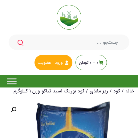
جستجو
برای:
0 –
0
تومان
ورود
عضویت
خانه
/
کود
/
ریز مغذی
/ کود بوریک اسید تتاکو وزن 1 کیلوگرم