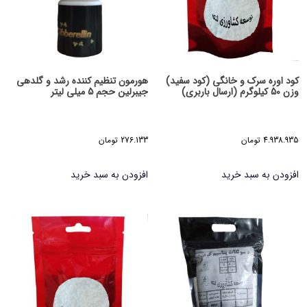
کود اوره سرک و خانگی (کود سفید)
هورمون تنظیم کننده رشد و گلدهی
وزن 50 کیلوگرم (ارسال باربری)
جیبرلین حجم 5 میلی لیتر
4.938.935
تومان
276.133
تومان
افزودن به سبد خرید
افزودن به سبد خرید