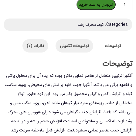
کود
افزودن به سبد خرید
جلبک
دریایی
Categories:
کود
,
محرک رشد
اریا
شیمی
توضیحات
توضیحات تکمیلی
نظرات (0)
مدل
الگورا
توضیحات
وزن
آلگورا ترکیبی متعادل از عناصر غذایی ماکرو بوده که ایده آل برای محلول پاشی
1.5
و تغذیه برگی می باشد. آلگورا جهت غلبه بر تنش های محیطی، بهبود سلامت
کیلوگرم
گیاه و افزایش کمی و کیفی محصول بکار می رود. این کود حاوی انواع
عدد
مختلفی از عناصر ریزمغذی مورد نیاز گیاهان مانند آهن، روی، منگنز، مس و …
می باشد که باعث افزایش جذب گیاهان می شود.دارای هورمون های محرک
رشد از جمله اکسین و سایتوکنین استباعث افزایش حجم ریشه و در نتیجه
افزایش جذب عناصر غذایی میشودباعث افزایش قابل ملاحظه سرعت رشد