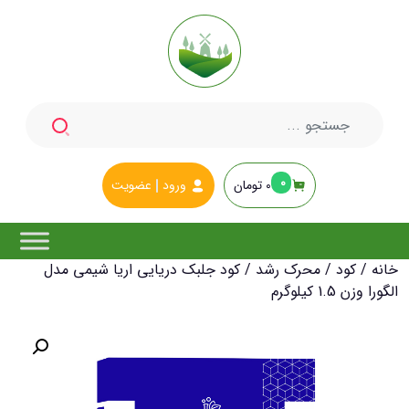
جستجو
برای:
0
0
تومان
ورود
عضویت
خانه
/
کود
/
محرک رشد
/ کود جلبک دریایی اریا شیمی مدل
الگورا وزن 1.5 کیلوگرم