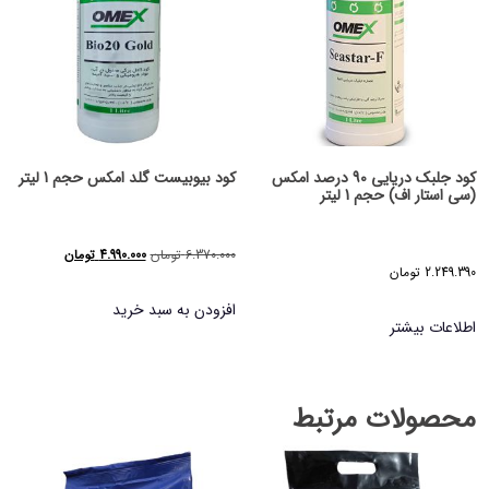
کود جلبک دریایی 90 درصد امکس
کود بیوبیست گلد امکس حجم 1 لیتر
(سی استار اف) حجم 1 لیتر
قیمت
قیمت
6.370.000
تومان
4.990.000
تومان
2.249.390
تومان
اصلی
فعلی
افزودن به سبد خرید
6.370.000 تومان
.990.000
اطلاعات بیشتر
بود.
است.
محصولات مرتبط