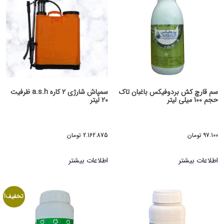
سم قارچ کش بردوفیکس باغبان تاک
سمپاش شارژی 2 کاره a.s.h ظرفیت
حجم 100 میلی لیتر
20 لیتر
97.100
تومان
2.162.875
تومان
اطلاعات بیشتر
اطلاعات بیشتر
تخفیف!