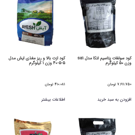
کود سولفات پتاسیم لتکا مدل sa1
کود ازت بالا و ریز مغذی ایش مدل
وزن 50 کیلوگرم
5-5-40 وزن 1 کیلوگرم
7.611.750
تومان
410.081
تومان
افزودن به سبد خرید
اطلاعات بیشتر