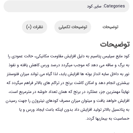
Categories:
سایر
,
کود
توضیحات
توضیحات تکمیلی
نظرات (0)
توضیحات
كود مایع سیلیس پتاسیم به دليل افزايش مقاومت مكانيكي، حالت عمودی را
به برگ و ساقه می دهد كه موجب میگردد درصد ورس كاهش يافته و نفوذ
نور به داخل سايه ‌انداز بوته‌ ها افزايش يابد، لذا گياه می تواند ميزان فتوسنتز
بيشتری انجام دهد و امكان كاشت برنج در تراكم ‌های بالاتر فراهم میگردد كه
نهايتاً مهمترين جزء عملكرد در برنج كه همان تعداد خوشه در مترمربع است،
افزايش خواهد يافت و میتوان ميزان مصرف كودهای نيتروژن را جهت رسيدن
به پتانسيل بالاتر توليد افزايش داد بدون اينكه باعث ايجاد ورس و يا
حساسيت به بيماریها گردد.