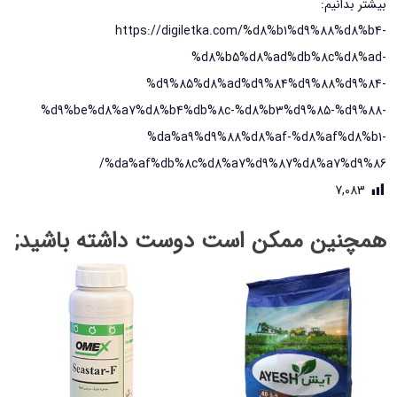
بیشتر بدانیم:
https://digiletka.com/%d8%b1%d9%88%d8%b4-
%d8%b5%d8%ad%db%8c%d8%ad-
%d9%85%d8%ad%d9%84%d9%88%d9%84-
%d9%be%d8%a7%d8%b4%db%8c-%d8%b3%d9%85-%d9%88-
%da%a9%d9%88%d8%af-%d8%af%d8%b1-
%da%af%db%8c%d8%a7%d9%87%d8%a7%d9%86/
7,083
همچنین ممکن است دوست داشته باشید;