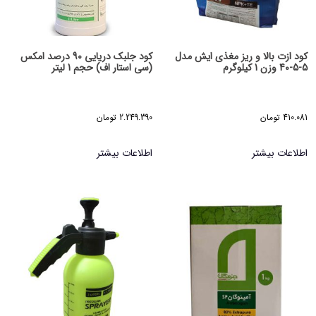
کود ازت بالا و ریز مغذی ایش مدل
کود جلبک دریایی 90 درصد امکس
5-5-40 وزن 1 کیلوگرم
(سی استار اف) حجم 1 لیتر
410.081
تومان
2.249.390
تومان
اطلاعات بیشتر
اطلاعات بیشتر