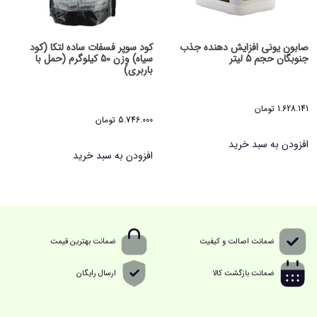
صابون یونی افزایش دهنده جذب
کود سوپر فسفات ساده لتکا (کود
جنوبگان حجم 5 لیتر
سیاه) وزن 50 کیلوگرم (حمل با
باربری)
1.628.141
تومان
5.746.000
تومان
افزودن به سبد خرید
افزودن به سبد خرید
ضمانت اصالت و کیفیت
ضمانت بهترین قیمت
ضمانت بازگشت کالا
ارسال رایگان