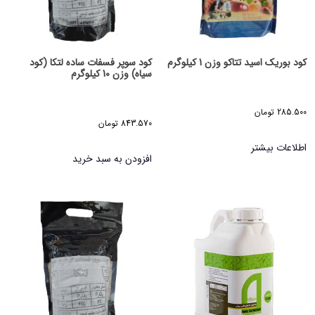
کود بوریک اسید تتاکو وزن 1 کیلوگرم
کود سوپر فسفات ساده لتکا (کود
سیاه) وزن 10 کیلوگرم
285.500
تومان
843.570
تومان
اطلاعات بیشتر
افزودن به سبد خرید