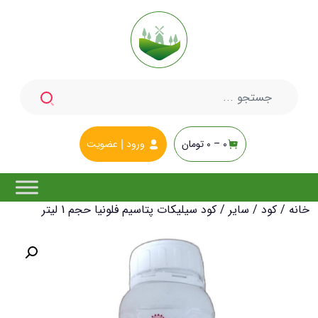
جستجو
برای:
0 –
0
تومان
ورود
عضویت
خانه
/
کود
/
سایر
/ کود سیلیکات پتاسیم فلونیا حجم 1 لیتر