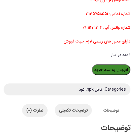
آماده ارسال از ۱ روز آینده
شماره تماس: 01135758551
شماره واتس آپ: 09111179314
دارای مجوز های رسمی لازم جهت فروش
1 عدد در انبار
کود
افزودن به سبد خرید
فسفر
بالا
Categories:
کامل npk
,
کود
آریاشیمی
مدل
توضیحات
توضیحات تکمیلی
نظرات (0)
TE+10-
50-
توضیحات
10