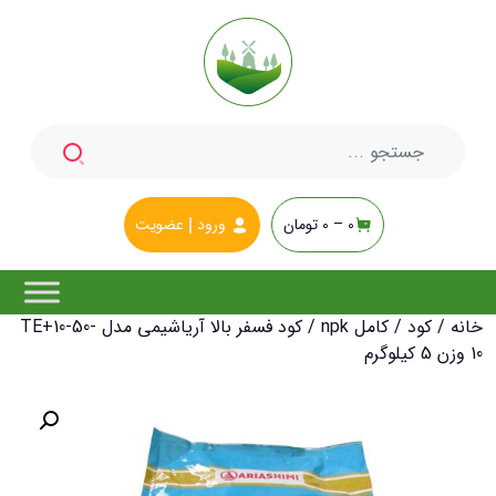
جستجو
برای:
0 –
0
تومان
ورود
عضویت
خانه
/
کود
/
کامل npk
/ کود فسفر بالا آریاشیمی مدل TE+10-50-
10 وزن 5 کیلوگرم