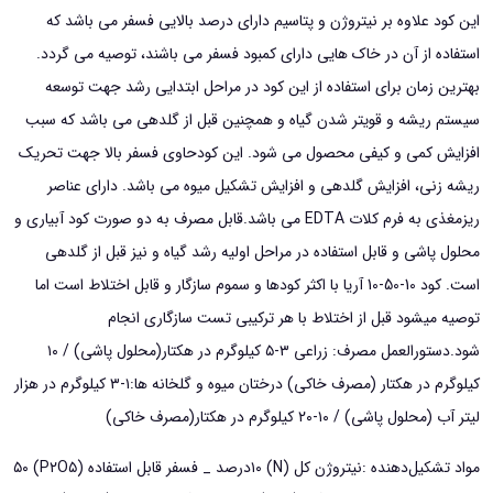
این کود علاوه بر نیتروژن و پتاسیم دارای درصد بالایی فسفر می باشد که
وزن
استفاده از آن در خاک هایی دارای کمبود فسفر می باشند، توصیه می گردد.
5
بهترین زمان برای استفاده از این کود در مراحل ابتدایی رشد جهت توسعه
کیلوگرم
سیستم ریشه و قویتر شدن گیاه و همچنین قبل از گلدهی می باشد که سبب
عدد
افزایش کمی و کیفی محصول می شود. این کودحاوی فسفر بالا جهت تحریک
ریشه زنی، افزایش گلدهی و افزایش تشکیل میوه می باشد. دارای عناصر
ریزمغذی به فرم کلات EDTA می باشد.قابل مصرف به دو صورت کود آبیاری و
محلول پاشی و قابل استفاده در مراحل اولیه رشد گیاه و نیز قبل از گلدهی
است. کود 10-50-10 آریا با اکثر کودها و سموم سازگار و قابل اختلاط است اما
توصیه میشود قبل از اختلاط با هر ترکیبی تست سازگاری انجام
شود.دستورالعمل مصرف: زراعی ۳-۵ کیلوگرم در هکتار(محلول پاشی) / ۱۰
کیلوگرم در هکتار (مصرف خاکی) درختان میوه و گلخانه ها:۱-۳ کیلوگرم در هزار
لیتر آب (محلول پاشی) / ۱۰-۲۰ کیلوگرم در هکتار(مصرف خاکی)
مواد تشکیل‌دهنده :نیتروژن کل (N) ۱۰درصد _ فسفر قابل استفاده (P۲O۵) ۵۰