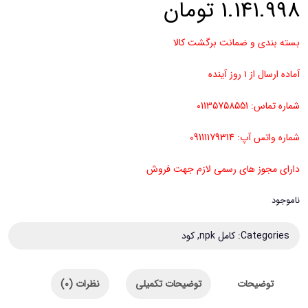
1.141.998
تومان
بسته بندی و ضمانت برگشت کالا
آماده ارسال از ۱ روز آینده
شماره تماس: 01135758551
شماره واتس آپ: 09111179314
دارای مجوز های رسمی لازم جهت فروش
ناموجود
Categories:
کامل npk
,
کود
توضیحات
توضیحات تکمیلی
نظرات (0)