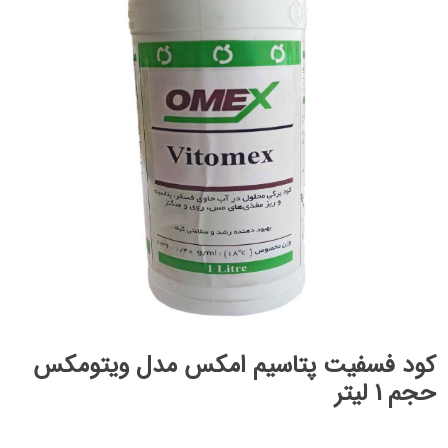
کود فسفیت پتاسیم امکس مدل ویتومکس
حجم 1 لیتر