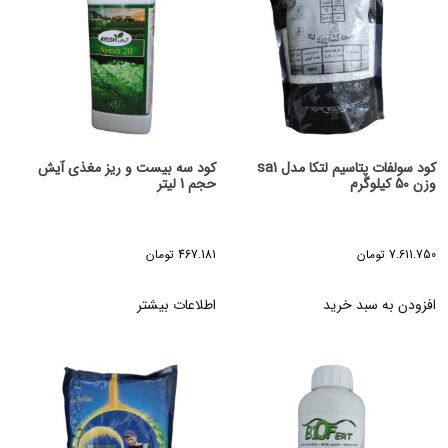
کود سولفات پتاسیم لتکا مدل sa1
کود سه بیست و ریز مغذی آیش
وزن 50 کیلوگرم
حجم 1 لیتر
7.611.750
تومان
467.181
تومان
افزودن به سبد خرید
اطلاعات بیشتر