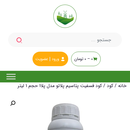
جستجو
برای:
0 –
0
تومان
ورود
عضویت
خانه
/
کود
/ کود فسفیت پتاسیم پلاتو مدل پلا1 حجم 1 لیتر