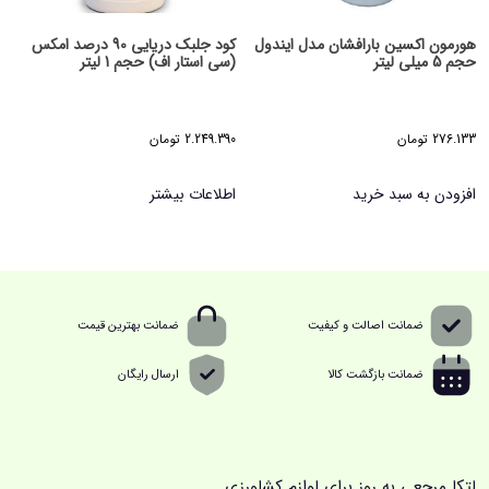
هورمون اکسین بارافشان مدل ایندول
کود جلبک دریایی 90 درصد امکس
حجم 5 میلی لیتر
(سی استار اف) حجم 1 لیتر
276.133
تومان
2.249.390
تومان
افزودن به سبد خرید
اطلاعات بیشتر
ضمانت اصالت و کیفیت
ضمانت بهترین قیمت
ضمانت بازگشت کالا
ارسال رایگان
لتکا مرجعی به روز برای لوازم کشاورزی