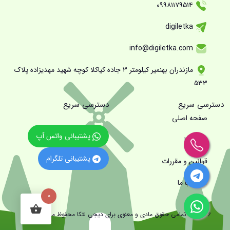
۰۹۹۸۱۱۷۹۵۱۴
digiletka
info@digiletka.com
مازندران بهنمیر کیلومتر ۳ جاده کیاکلا کوچه شهید مهدیزاده پلاک
۵۳۳
دسترسی سریع
دسترسی سریع
صفحه اصلی
پشتیبانی واتس آپ
درباره ما
پشتیبانی تلگرام
قوانین و مقررات
تماس با ما
0
2026 © - تمامی حقوق مادی و معنوی برای دیجی لتکا محفوظ می باشد.