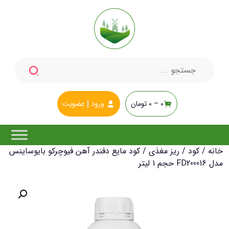
جستجو
برای:
0 –
0
تومان
ورود
عضویت
خانه
/
کود
/
ریز مغذی
/ کود مایع دفندر آهن فیوچرکو بایوساینس
مدل FD200016 حجم 1 لیتر