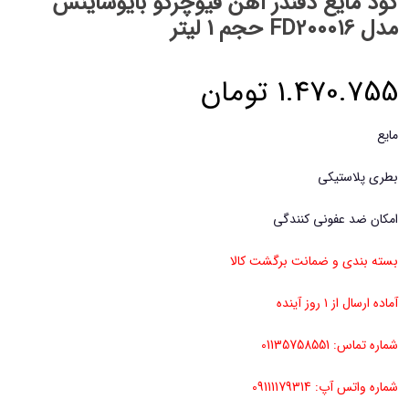
کود مایع دفندر آهن فیوچرکو بایوساینس
مدل FD200016 حجم 1 لیتر
1.470.755
تومان
مایع
بطری پلاستیکی
امکان ضد عفونی کنندگی
بسته بندی و ضمانت برگشت کالا
آماده ارسال از ۱ روز آینده
شماره تماس: 01135758551
شماره واتس آپ: 09111179314