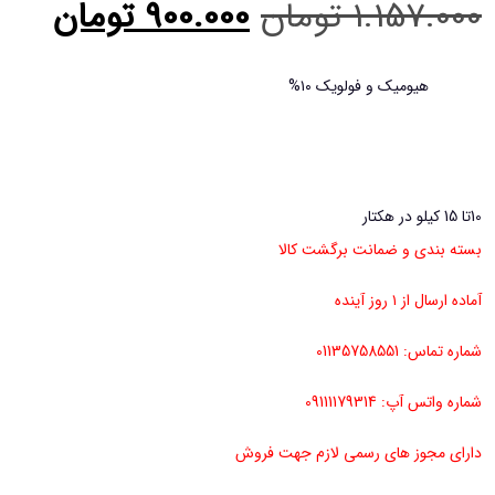
قیمت
قیم
1.157.000
تومان
900.000
تومان
اصلی
فعلی
1.157.000 تومان
هیومیک و فولویک ۱۰%
بود.
است
10تا 15 کیلو در هکتار
بسته بندی و ضمانت برگشت کالا
آماده ارسال از ۱ روز آینده
شماره تماس: 01135758551
شماره واتس آپ: 09111179314
دارای مجوز های رسمی لازم جهت فروش