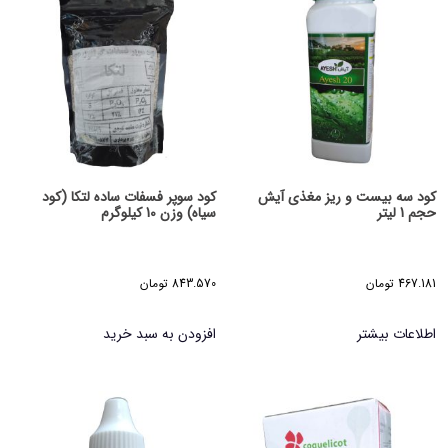
کود سه بیست و ریز مغذی آیش
کود سوپر فسفات ساده لتکا (کود
حجم 1 لیتر
سیاه) وزن 10 کیلوگرم
467.181
تومان
843.570
تومان
اطلاعات بیشتر
افزودن به سبد خرید