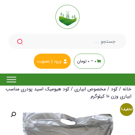
جستجو
برای:
0 –
0
تومان
ورود
عضویت
خانه
/
کود
/
مخصوص ابیاری
/ کود هیومیک اسید پودری مناسب
ابیاری وزن 10 کیلوگرم
تخفیف!