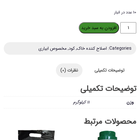
10 عدد در انبار
کود
افزودن به سبد خرید
هیومیک
اسید
Categories:
اصلاح کننده خاک
,
کود
,
مخصوص ابیاری
پودری
مناسب
توضیحات تکمیلی
نظرات (0)
ابیاری
وزن
توضیحات تکمیلی
10
کیلوگرم
وزن
11 کیلوگرم
عدد
محصولات مرتبط