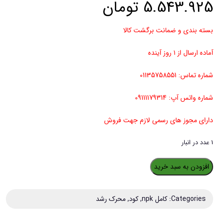
5.543.925
تومان
بسته بندی و ضمانت برگشت کالا
آماده ارسال از ۱ روز آینده
شماره تماس: 01135758551
شماره واتس آپ: 09111179314
دارای مجوز های رسمی لازم جهت فروش
1 عدد در انبار
کود
افزودن به سبد خرید
پتاسه
امکس
Categories:
کامل npk
,
کود
,
محرک رشد
مدل