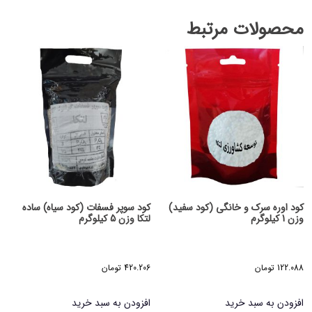
محصولات مرتبط
کود اوره سرک و خانگی (کود سفید)
کود سوپر فسفات (کود سیاه) ساده
وزن 1 کیلوگرم
لتکا وزن 5 کیلوگرم
122.088
تومان
420.206
تومان
افزودن به سبد خرید
افزودن به سبد خرید