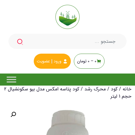
جستجو
برای:
0 –
0
تومان
ورود
عضویت
خانه
/
کود
/
محرک رشد
/ کود پتاسه امکس مدل بیو سکونشیال 2
حجم 1 لیتر