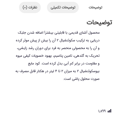
بیو
توضیحات
توضیحات تکمیلی
نظرات (0)
سکونشیال
2
توضیحات
حجم
محصول آشنای قدیمی با قابلیتی بیشتر! اضافه شدن جلبک
1
دریایی به ترکیب سکوئنشیال 2 آن را بیش از پیش موثر کرده
لیتر
و آن را به محصولی منحصر به فرد برای دوران رشد زایشی،
عدد
تحریک به گلدهی، تامین پتاسیم، بهبود خصویات کیفی میوه
و مقاومت در برابر کم آبی بدل کرده است. کود مایع
بیوسکوئنشیال 2 به میزان ۲ تا ۴ لیتر در هکتار قابل مصرف به
صورت محلول پاشی است.
1,899