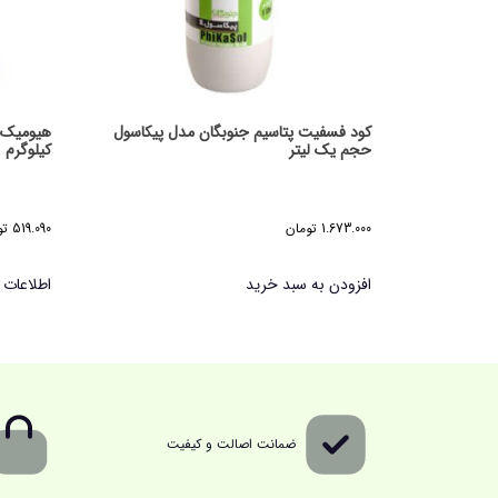
کود فسفیت پتاسیم جنوبگان مدل پیکاسول
حجم یک لیتر
کیلوگرم
1.673.000
تومان
519.090
تو
افزودن به سبد خرید
اطلاعات 
ضمانت اصالت و کیفیت