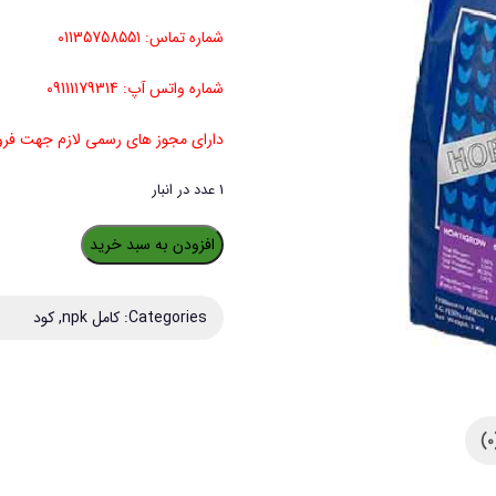
شماره تماس: 01135758551
شماره واتس آپ: 09111179314
دارای مجوز های رسمی لازم جهت ف
1 عدد در انبار
کود
افزودن به سبد خرید
پتاسه
هورتی
Categories:
کامل npk
,
کود
لند
مدل
40-
5-
5