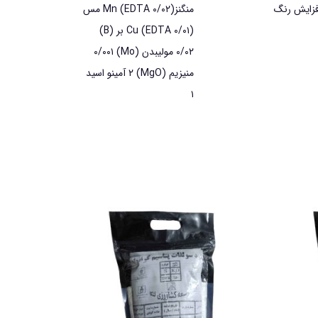
افزایش رنگ
منگنز(Mn (EDTA ۰/۰۲ مس
(Cu (EDTA ۰/۰۱ بر (B)
۰/۰۲ موليبدن (Mo) ۰/۰۰۱
منیزیم (MgO) ۲ آمينو اسید
۱