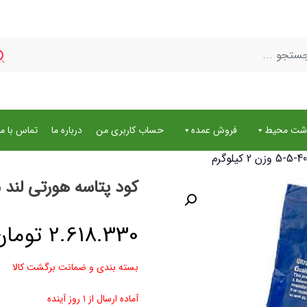
اشت محیط
فروش عمده
حساب کاربری من
درباره ما
تماس با ما
کود پتاسه هورتی لند مدل 40-5-5 وزن 2
2.618.330
تومان
بسته بندی و ضمانت برگشت کالا
آماده ارسال از ۱ روز آینده