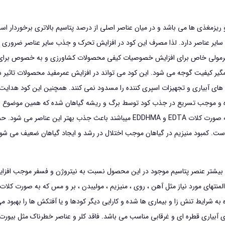
وزن
2
ی گرو 40-5-5 شامل عناصر اصلی و ریزمغذی ها می باشد و در میان عناصر اصلی از درصد پتاسیم بالاتری 
کیلوگرم
سایر عناصر دارد. لذا مصرف این کود در افزایش تحرک و جذب سایر عناصر ضروری بر
عدد
 ایجاد فرمولی خاص برای افزایش خصوصیات کیفی محصولات کشاورزی و به خصوص ب
های سیستم های آبیاری و تجهیزات اسپری کننده را مسدود نمی کنند. همچنین این کود
 کرده و موجب تسریع در جذب کود توسط برگ و ریشه گیاهان شده که همین موضو
حضور عناصر ریز مغذی به نسبت های تایید شده که همگی به صورت کلات EDTA و EDDHMA 
 است. كمبود منيزيم در گياهان موجب اختلال در رشد و ايجاد گياهان ضعيف مي شود.
ـود كامل پتاسیم بالا هـورتي گـرو ۴۰-۵-۵: نسبت بیشتر عنصر پتاسیم موجود در این محصول نسبت به نیتروژن و فسفر 
تهای مورد نیاز مثل آهن ، روی ، منیزیم ، مولیبدن ، بر و مس که به صورت کلات
به شرایط تنش زا و بیماری ها شده و کارایی دیگر کودها و یا آفتکش ها را بهبود 
بیاری قطره اي و غرقابي مناسب می باشد. فاقد کلر و عناصر خطرناک مثل بيورت ب