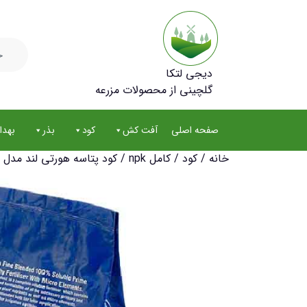
جستجو
برای:
دیجی لتکا
گلچینی از محصولات مزرعه
صفحه اصلی
آفت کش
کود
بذر
بهد
خانه
/
کود
/
کامل npk
/ کود پتاسه هورتی لند مدل 40-5-5 وزن 2 کیلوگرم