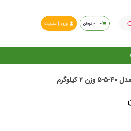
0 –
0
تومان
ورود
عضویت
 کیلوگرم