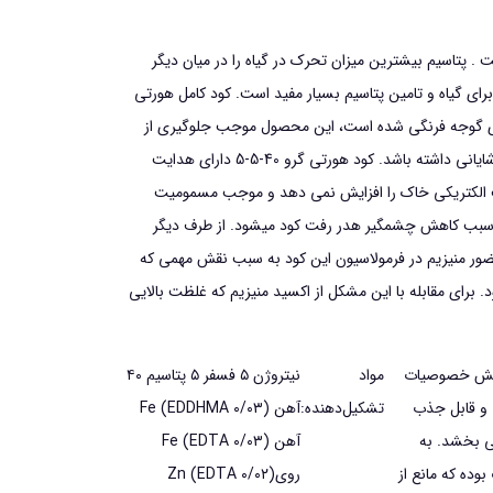
برخوردار است . پتاسیم بیشترین میزان تحرك در گياه را در میان ديگر
ای گیاه و تامین پتاسیم بسیار مفید است. کود کامل هورتی
رای گوجه فرنگی شده است، این محصول موجب جلوگیری از
رسیدن لکه دار در گوجه فرنگی می شود که باعث کاهش چشمگیر کیفیت گوجه می شود. این کود می تواند در افزایش عمرمفید محصولات تاثیر شایانی داشته باشد. کود هورتی گرو 40-5-5 دارای هدایت
 هدایت الکتریکی خاک را افزایش نمی دهد و موجب مسمومیت
ع سبب کاهش چشمگیر هدر رفت کود میشود. از طرف دیگر
میباشند باعث جذب بهتر این عناصر می شود. حضور منيزيم در فرمولاسيون اين كود به سبب نقش مهمي كه
 براي مقابله با اين مشكل از اكسيد منيزيم كه غلظت بالايي
موجب افزایش خصوصیات
مواد
نیتروژن ۵ فسفر ۵ پتاسیم ۴۰
 و قابل جذب
تشکیل‌دهنده:
آهن (Fe (EDDHMA ۰/۰۳
می بخشد. به
آهن (Fe (EDTA ۰/۰۳
وده که مانع از
روي(Zn (EDTA ۰/۰۲